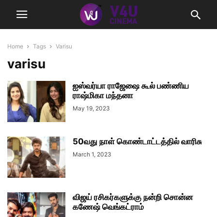
Home
Tags
Varisu
varisu
ஐஸ்வர்யா ராஜேஷை கூல் பண்ணிய
ராஷ்மிகா மந்தனா
May 19, 2023
50வது நாள் கொண்டாட்டத்தில் வாரிசு
March 1, 2023
விஜய் ரசிகர்களுக்கு நன்றி சொன்ன
கணேஷ் வெங்கட்ராம்