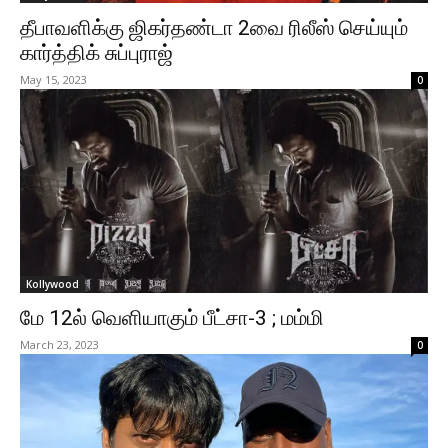
தீபாவளிக்கு ஜிகர்தண்டா 2வை ரிலீஸ் செய்யும்
கார்த்திக் சுப்புராஜ்
May 15, 2023
0
Kollywood
மே 12ல் வெளியாகும் பீட்சா-3 ; மம்மி
March 23, 2023
0