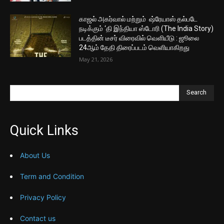
காஜல் அகர்வால் மற்றும் ஷ்ரேயாஸ் தல்படே
நடிக்கும் ‘தி இந்தியா ஸ்டோரி (The India Story)
படத்தின் டீசர் விரைவில் வெளியீடு : ஜூலை
24ஆம் தேதி திரைப்படம் வெளியாகிறது
May 21, 2026
Search
Quick Links
About Us
Term and Condition
Privacy Policy
Contact us