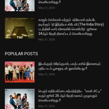
வெளியாகிறது !!
May 21, 2026
காஜல் அகர்வால் மற்றும் ஷ்ரேயாஸ் தல்படே
நடிக்கும் ‘தி இந்தியா ஸ்டோரி (The India Story)
படத்தின் டீசர் விரைவில் வெளியீடு : ஜூலை
24ஆம் தேதி திரைப்படம் வெளியாகிறது
May 21, 2026
POPULAR POSTS
இயக்குநர் பிரேம்குமார், பகத் பாசில் இணையும்
புதிய படம் பூஜையுடன் துவங்கியது !!
May 21, 2026
பெரும் எதிர்பார்ப்பை ஏற்படுத்திய “கான் சிட்டி”
வரும் ஜூன் 26 ஆம் தேதி உலகம் முழுவதும்
வெளியாகிறது !!
May 21, 2026