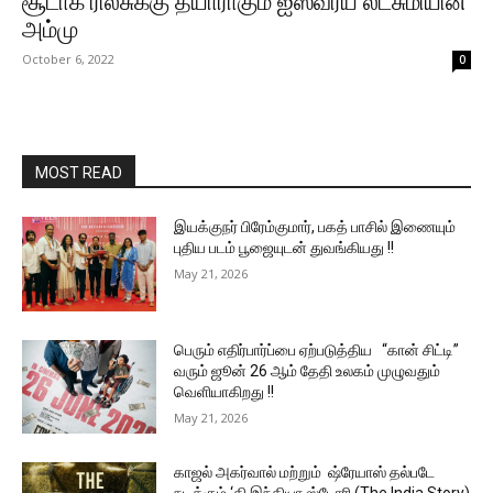
சூடாக ரிலீசுக்கு தயாராகும் ஐஸ்வர்ய லட்சுமியின்
அம்மு
October 6, 2022
0
MOST READ
இயக்குநர் பிரேம்குமார், பகத் பாசில் இணையும்
புதிய படம் பூஜையுடன் துவங்கியது !!
May 21, 2026
பெரும் எதிர்பார்ப்பை ஏற்படுத்திய “கான் சிட்டி”
வரும் ஜூன் 26 ஆம் தேதி உலகம் முழுவதும்
வெளியாகிறது !!
May 21, 2026
காஜல் அகர்வால் மற்றும் ஷ்ரேயாஸ் தல்படே