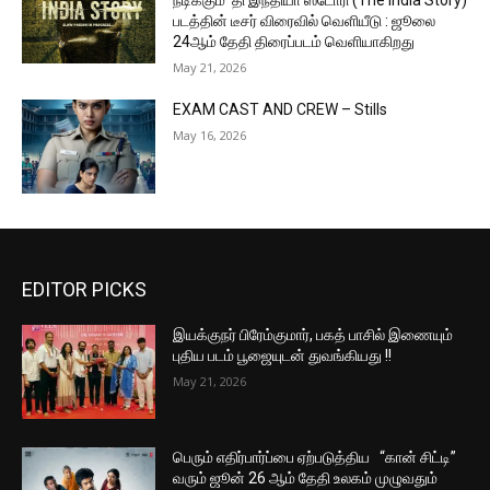
நடிக்கும் ‘தி இந்தியா ஸ்டோரி (The India Story)
படத்தின் டீசர் விரைவில் வெளியீடு : ஜூலை
24ஆம் தேதி திரைப்படம் வெளியாகிறது
May 21, 2026
EXAM CAST AND CREW – Stills
May 16, 2026
EDITOR PICKS
இயக்குநர் பிரேம்குமார், பகத் பாசில் இணையும்
புதிய படம் பூஜையுடன் துவங்கியது !!
May 21, 2026
பெரும் எதிர்பார்ப்பை ஏற்படுத்திய “கான் சிட்டி”
வரும் ஜூன் 26 ஆம் தேதி உலகம் முழுவதும்