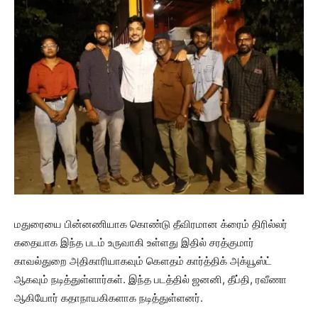
மதுரையை பின்னணியாக கொண்டு தீவிரமான க்ரைம் திரில்லர்
கதையாக இந்த படம் உருவாகி உள்ளது இதில் சரத்குமார்
காவல்துறை அதிகாரியாகவும் கௌதம் கார்த்திக் அக்யூஸ்ட்
ஆகவும் நடித்துள்ளார்கள். இந்த படத்தில் ஜனனி, தீப்தி, ரவீணா
ஆகியோர் கதாநாயகிகளாக நடித்துள்ளனர்.