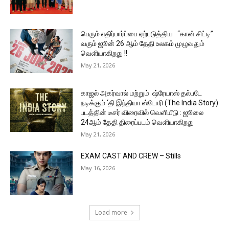
பெரும் எதிர்பார்ப்பை ஏற்படுத்திய “கான் சிட்டி”
வரும் ஜூன் 26 ஆம் தேதி உலகம் முழுவதும்
வெளியாகிறது !!
May 21, 2026
காஜல் அகர்வால் மற்றும் ஷ்ரேயாஸ் தல்படே
நடிக்கும் ‘தி இந்தியா ஸ்டோரி (The India Story)
படத்தின் டீசர் விரைவில் வெளியீடு : ஜூலை
24ஆம் தேதி திரைப்படம் வெளியாகிறது
May 21, 2026
EXAM CAST AND CREW – Stills
May 16, 2026
Load more