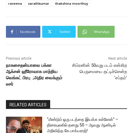
raveena
sarathkumar
thakshina moorthuy
Facebook
Twitter
WhatsApp
Previous article
Next article
நாகசைதன்யாவை பக்கா
சிம்ரனின் 50வது படம் என்கிற
ஆக்சன் ஹீரோவாக மாற்றிய
பெருமையை தட்டிச்சென்ற
வெங்கட் பிரபு ;அதிர வைக்கும்
‘சப்தம்’
டீசர்
RELATED ARTICLES
“மீண்டும் ஒரு படத்தை இயக்க உள்ளேன்” –
திரையுலகில் தனது 50 – ஆவது ஆண்டில்
அறிவித்த கே.பாக்யராஜ்!