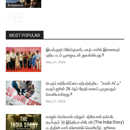
Bollywood
MOST POPULAR
இயக்குநர் பிரேம்குமார், பகத் பாசில் இணையும்
புதிய படம் பூஜையுடன் துவங்கியது !!
May 21, 2026
பெரும் எதிர்பார்ப்பை ஏற்படுத்திய “கான் சிட்டி”
வரும் ஜூன் 26 ஆம் தேதி உலகம் முழுவதும்
வெளியாகிறது !!
May 21, 2026
காஜல் அகர்வால் மற்றும் ஷ்ரேயாஸ் தல்படே
நடிக்கும் ‘தி இந்தியா ஸ்டோரி (The India Story)
படத்தின் டீசர் விரைவில் வெளியீடு : ஜூலை