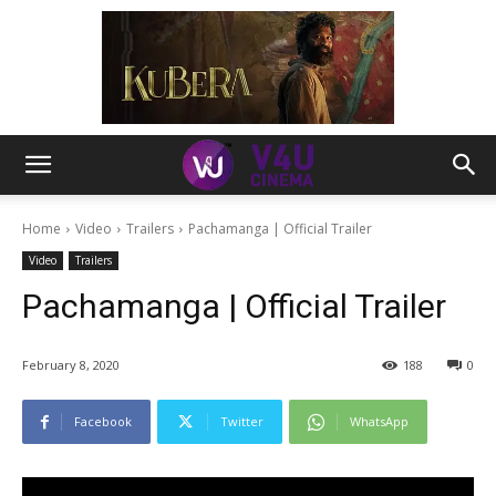
Home
Video
Trailers
Pachamanga | Official Trailer
Video
Trailers
Pachamanga | Official Trailer
February 8, 2020
188
0
Facebook
Twitter
WhatsApp