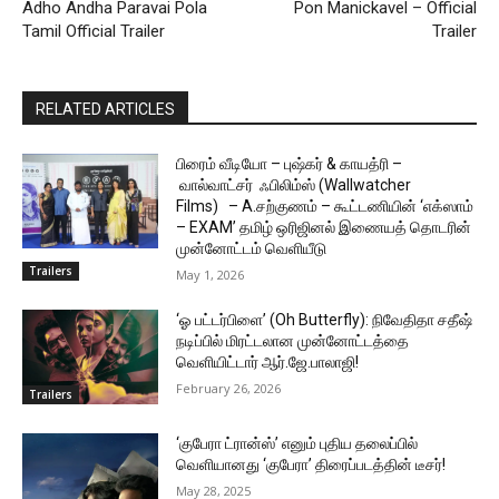
Adho Andha Paravai Pola
Pon Manickavel – Official
Tamil Official Trailer
Trailer
RELATED ARTICLES
பிரைம் வீடியோ – புஷ்கர் & காயத்ரி –
வால்வாட்சர் ஃபிலிம்ஸ் (Wallwatcher
Films) – A.சற்குணம் – கூட்டணியின் ‘எக்ஸாம்
– EXAM’ தமிழ் ஒரிஜினல் இணையத் தொடரின்
முன்னோட்டம் வெளியீடு
Trailers
May 1, 2026
‘ஓ பட்டர்பிளை’ (Oh Butterfly): நிவேதிதா சதீஷ்
நடிப்பில் மிரட்டலான முன்னோட்டத்தை
வெளியிட்டார் ஆர்.ஜே.பாலாஜி!
February 26, 2026
Trailers
‘குபேரா ட்ரான்ஸ்’ எனும் புதிய தலைப்பில்
வெளியானது ‘குபேரா’ திரைப்படத்தின் டீசர்!
May 28, 2025