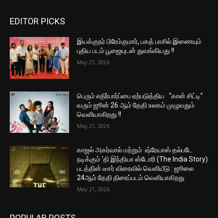
EDITOR PICKS
இயக்குநர் பிரேம்குமார், பகத் பாசில் இணையும்
புதிய படம் பூஜையுடன் துவங்கியது !!
May 21, 2026
பெரும் எதிர்பார்ப்பை ஏற்படுத்திய “கான் சிட்டி”
வரும் ஜூன் 26 ஆம் தேதி உலகம் முழுவதும்
வெளியாகிறது !!
May 21, 2026
காஜல் அகர்வால் மற்றும் ஷ்ரேயாஸ் தல்படே
நடிக்கும் ‘தி இந்தியா ஸ்டோரி (The India Story)
படத்தின் டீசர் விரைவில் வெளியீடு : ஜூலை
24ஆம் தேதி திரைப்படம் வெளியாகிறது
May 21, 2026
POPULAR POSTS