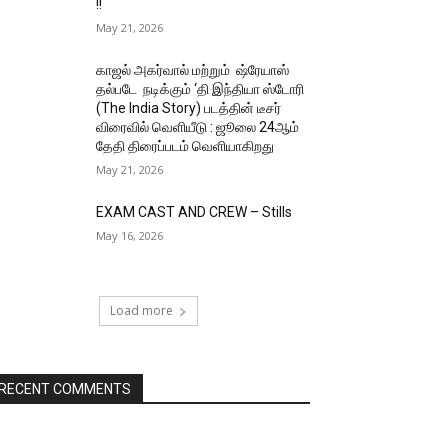
!!
May 21, 2026
காஜல் அகர்வால் மற்றும் ஷ்ரேயாஸ்
தல்படே நடிக்கும் ‘தி இந்தியா ஸ்டோரி
(The India Story) படத்தின் டீசர்
விரைவில் வெளியீடு : ஜூலை 24ஆம்
தேதி திரைப்படம் வெளியாகிறது
May 21, 2026
EXAM CAST AND CREW – Stills
May 16, 2026
Load more
RECENT COMMENTS