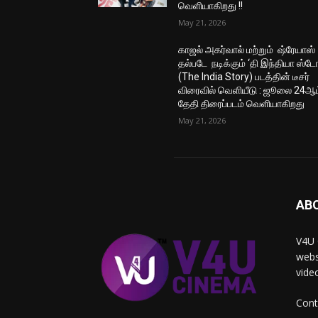
வெளியாகிறது !!
May 21, 2026
காஜல் அகர்வால் மற்றும் ஷ்ரேயாஸ்
தல்படே நடிக்கும் ‘தி இந்தியா ஸ்டோ
(The India Story) படத்தின் டீசர்
விரைவில் வெளியீடு : ஜூலை 24ஆம
தேதி திரைப்படம் வெளியாகிறது
May 21, 2026
AB
V4U 
webs
vide
Cont