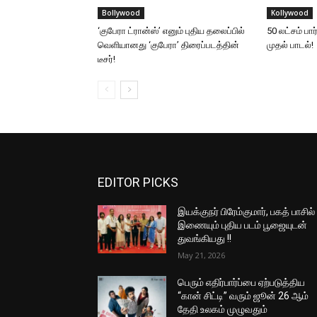
Bollywood
Kollywood
‘குபேரா ட்ரான்ஸ்’ எனும் புதிய தலைப்பில்
50 லட்சம் ப
வெளியானது ‘குபேரா’ திரைப்படத்தின்
முதல் பாடல்!
டீசர்!
EDITOR PICKS
இயக்குநர் பிரேம்குமார், பகத் பாசில்
இணையும் புதிய படம் பூஜையுடன்
துவங்கியது !!
May 21, 2026
பெரும் எதிர்பார்ப்பை ஏற்படுத்திய
“கான் சிட்டி” வரும் ஜூன் 26 ஆம்
தேதி உலகம் முழுவதும்