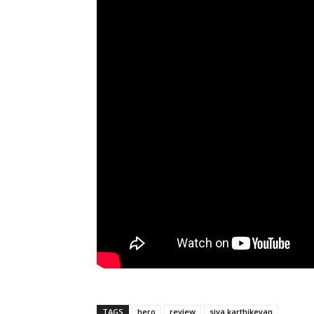
TAGS
hero
review
siva karthikeyan