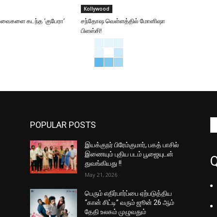
Kollywood
ார்வைகளை கடந்த ‘குபேரா’
சந்தோஷ வெள்ளத்தில் மோனிஷா
பிளஸ்சி!
POPULAR POSTS
இயக்குநர் பிரேம்குமார், பகத் பாசில்
இணையும் புதிய படம் பூஜையுடன்
Q
துவங்கியது !!
May 21, 2026
பெரும் எதிர்பார்ப்பை ஏற்படுத்திய
“கான் சிட்டி” வரும் ஜூன் 26 ஆம்
தேதி உலகம் முழுவதும்