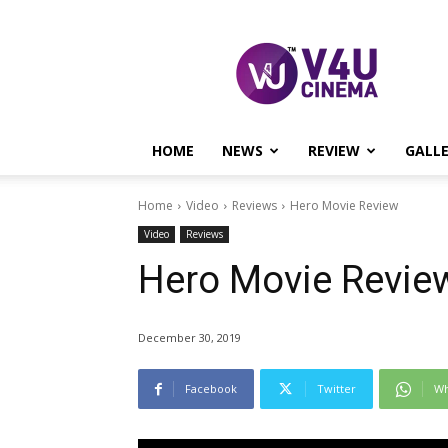
V4U
CINEMA
HOME
NEWS
REVIEW
GALL
Home
Video
Reviews
Hero Movie Review
Video
Reviews
Hero Movie Revie
December 30, 2019
Facebook
Twitter
Wh