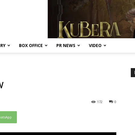
ERY
BOX OFFICE
PR NEWS
VIDEO
w
172
0
atsApp