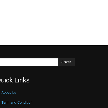
Search
uick Links
About Us
Term and Condition