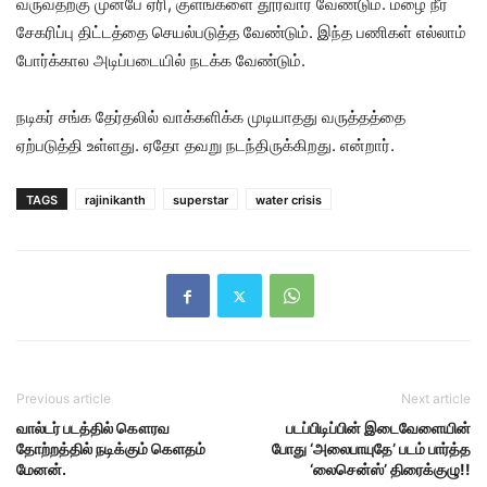
வருவதற்கு முன்பே ஏரி, குளங்களை தூர்வார வேண்டும். மழை நீர்
சேகரிப்பு திட்டத்தை செயல்படுத்த வேண்டும். இந்த பணிகள் எல்லாம்
போர்க்கால அடிப்படையில் நடக்க வேண்டும்.
நடிகர் சங்க தேர்தலில் வாக்களிக்க முடியாதது வருத்தத்தை
ஏற்படுத்தி உள்ளது. ஏதோ தவறு நடந்திருக்கிறது. என்றார்.
TAGS
rajinikanth
superstar
water crisis
Previous article
Next article
வால்டர் படத்தில் கௌரவ
படப்பிடிப்பின் இடைவேளையின்
தோற்றத்தில் நடிக்கும் கெளதம்
போது ‘அலைபாயுதே’ படம் பார்த்த
மேனன்.
‘லைசென்ஸ்’ திரைக்குழு!!