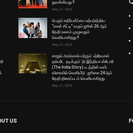
Q
துவங்கியது !!
May 21, 2026
பெரும் எதிர்பார்ப்பை ஏற்படுத்திய
“கான் சிட்டி” வரும் ஜூன் 26 ஆம்
தேதி உலகம் முழுவதும்
வெளியாகிறது !!
May 21, 2026
காஜல் அகர்வால் மற்றும் ஷ்ரேயாஸ்
ரி
தல்படே நடிக்கும் ‘தி இந்தியா ஸ்டோரி
(The India Story) படத்தின் டீசர்
்
விரைவில் வெளியீடு : ஜூலை 24ஆம்
தேதி திரைப்படம் வெளியாகிறது
May 21, 2026
OUT US
F