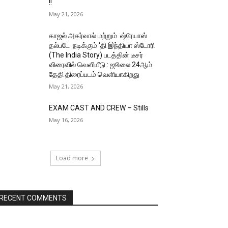
!!
May 21, 2026
காஜல் அகர்வால் மற்றும் ஷ்ரேயாஸ்
தல்படே நடிக்கும் ‘தி இந்தியா ஸ்டோரி
(The India Story) படத்தின் டீசர்
விரைவில் வெளியீடு : ஜூலை 24ஆம்
தேதி திரைப்படம் வெளியாகிறது
May 21, 2026
EXAM CAST AND CREW – Stills
May 16, 2026
Load more
RECENT COMMENTS