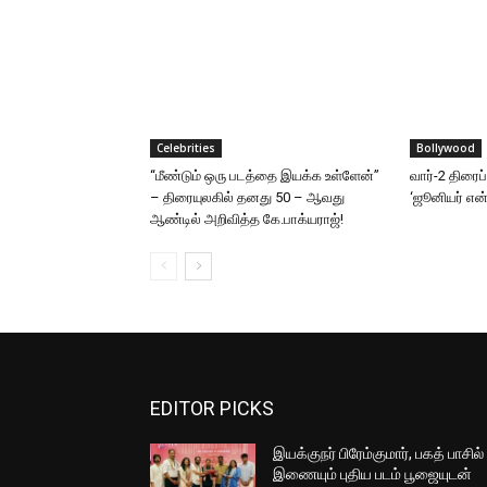
Celebrities
Bollywood
“மீண்டும் ஒரு படத்தை இயக்க உள்ளேன்”
வார்-2 திரைப
– திரையுலகில் தனது 50 – ஆவது
‘ஜூனியர் என்.
ஆண்டில் அறிவித்த கே.பாக்யராஜ்!
EDITOR PICKS
இயக்குநர் பிரேம்குமார், பகத் பாசில்
இணையும் புதிய படம் பூஜையுடன்