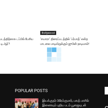
Bollywood
்படத்திற்காக டப்பிங் பேசிய
‘சயாரா’ திரைப்படத்தில் ‘பர்பாத்’ என்ற
டி.ஆர்’!
பாடலை பாடியிருக்கும் ஜுபின் நாடியால்!
POPULAR POSTS
இயக்குநர் பிரேம்குமார், பகத் பாசில்
இணையும் புதிய படம் பூஜையுடன்