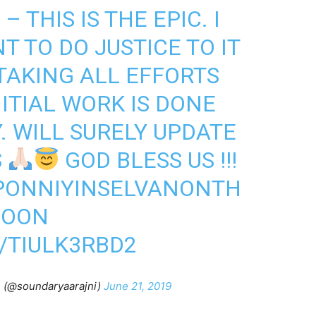
 THIS IS THE EPIC. I
 TO DO JUSTICE TO IT
 TAKING ALL EFFORTS
ITIAL WORK IS DONE
. WILL SURELY UPDATE
S
GOD BLESS US !!!
PONNIYINSELVANONTH
SOON
/TIULK3RBD2
h (@soundaryaarajni)
June 21, 2019