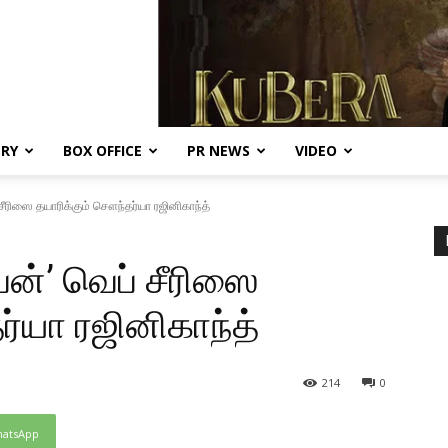
ERY
BOX OFFICE
PR NEWS
VIDEO
ீரிஸை தயாரிக்கும் சௌந்தர்யா ரஜினிகாந்த்
ன்’ வெப் சீரிஸை
ர்யா ரஜினிகாந்த்
214
0
atsApp