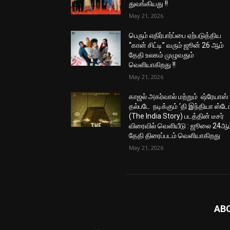
துவங்கியது !!
May 21, 2026
பெரும் எதிர்பார்ப்பை ஏற்படுத்திய
“கான் சிட்டி” வரும் ஜூன் 26 ஆம்
தேதி உலகம் முழுவதும்
வெளியாகிறது !!
May 21, 2026
காஜல் அகர்வால் மற்றும் ஷ்ரேயாஸ்
தல்படே நடிக்கும் ‘தி இந்தியா ஸ்டோ
(The India Story) படத்தின் டீசர்
விரைவில் வெளியீடு : ஜூலை 24ஆம
தேதி திரைப்படம் வெளியாகிறது
May 21, 2026
AB