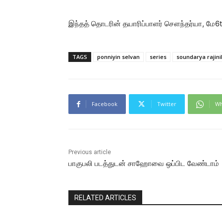
இந்தத் தொடரின் தயாரிப்பாளர் சௌந்தர்யா, மே6
TAGS
ponniyin selvan
series
soundarya rajin
Facebook
Twitter
Wh
Previous article
பாகுபலி படத்துடன் சாஹோவை ஒப்பிட வேண்டாம்
RELATED ARTICLES