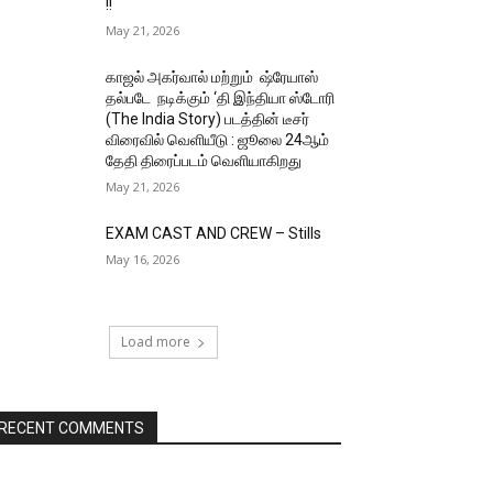
!!
May 21, 2026
காஜல் அகர்வால் மற்றும் ஷ்ரேயாஸ்
தல்படே நடிக்கும் ‘தி இந்தியா ஸ்டோரி
(The India Story) படத்தின் டீசர்
விரைவில் வெளியீடு : ஜூலை 24ஆம்
தேதி திரைப்படம் வெளியாகிறது
May 21, 2026
EXAM CAST AND CREW – Stills
May 16, 2026
Load more
RECENT COMMENTS