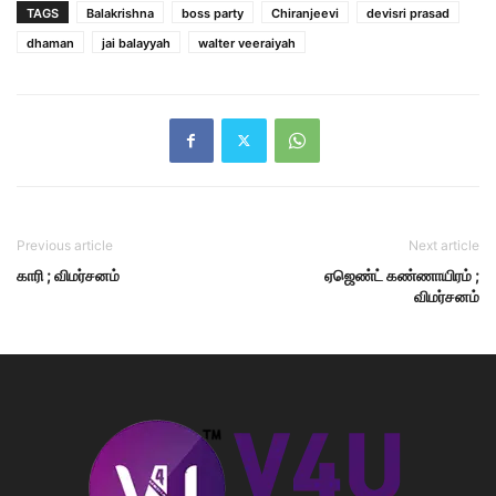
TAGS
Balakrishna
boss party
Chiranjeevi
devisri prasad
dhaman
jai balayyah
walter veeraiyah
Previous article
Next article
காரி ; விமர்சனம்
ஏஜெண்ட் கண்ணாயிரம் ;
விமர்சனம்