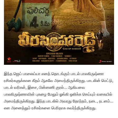
இந்த ஜெய் பாலைய்யா எனத் தொடங்கும் பாடல் பாலகிருஷ்ணா
ரசிகர்களுக்கான கீதம் ஆகவே அமைந்திருக்கிறது. பாடலின் மெட்டு,
பாடல் வரிகள், இசை, பின்னணி குரல்… ஆகியவை
பாலகிருஷ்ணாவின் புகழை மேலும் ஓங்கி ஒலிக்க செய்யும் வகையில்
அமைந்திருக்கிறது. இந்த பாடலில் அவரது தோற்றம், நடை, நடனம்…
என அனைத்தும் ரசிகர்களை பெரிதாக கவர்ந்திருக்கிறது.