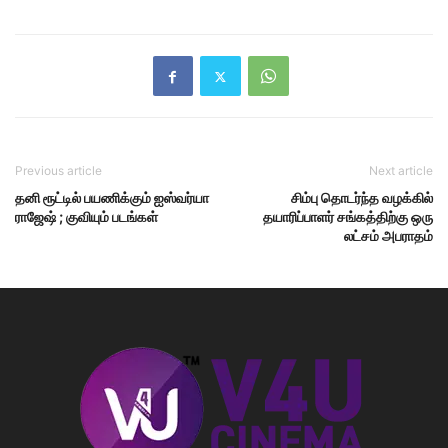
Previous article
Next article
தனி ரூட்டில் பயணிக்கும் ஐஸ்வர்யா
சிம்பு தொடர்ந்த வழக்கில்
ராஜேஷ் ; குவியும் படங்கள்
தயாரிப்பாளர் சங்கத்திற்கு ஒரு
லட்சம் அபராதம்