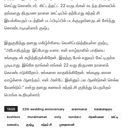
செய்து கொண்டார். கிட்டத்தட்ட 22 வருடங்கள் கடந்த நிலையில்
தங்களது திருமண நாளை ஊட்டியில் தற்போது சுந்தர்.சி
இயக்கிவரும் படத்தின் படப்பிடிப்பில் படக்குழுவினருடன் சேர்ந்து
கொண்டாடியுள்ளார் குஷ்பு.
இதுகுறித்து தனது மகிழ்ச்சியை வெளிப்படுத்தியுள்ள குஷ்பு,
“அபோதிருந்து இப்போது வரை. என் வாழ்நாளில் பாதியை
உங்களுடன் கழித்திருக்கிறேன். இதற்கு மேல் எதுவும் கேட்டிருக்க
முடியாது. இங்கே நாங்கள் எங்கள் 22 வது திருமண நாளைக்
கொண்டாடுகிறோம். உங்களை காதலிக்கிறேன். உங்களுடனான
வாழ்க்கை ஆனந்தம். என் அன்பே. இன்னும் பல ஆண்டுகள் செல்ல
வேண்டும்.” என்று தனது கணவர் சுந்தர்.சி குறித்து பெருமிதம்
பொங்க கூறியுள்ளார்
TAGS
22th wedding annioversary
aranmanai
kalakalappu
kushboo
muraimaman
ooty
sundar.c
அரண்மனை
ஊட்டி
கலகலப்பு
குஷ்பூ
சுந்தர்.சி
முறைமாமன்