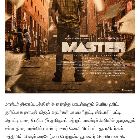
மாஸ்டர் திரைப்படத்தின் அனைத்து பாடல்களும் பெரிய ஹிட்.
குறிப்பாக தளபதி விஜய் அவர்கள் பாடிய “குட்டி ஸ்டோரி” பட்டி
தொட்டி வரை பெரிய ரீச்.தமிழகம் மற்றும் பாண்டிச்சேரியில் முழுவதும்
உள்ள திரையரங்கில் மாஸ்டர் டீஸர் வெளியிடப்பட்டது. ரசிகர்கள்
மத்தியில் பெரும் வரவேற்பை பெற்றுள்ளது. டீஸர் வெளியான சில