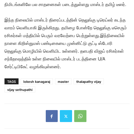
நிமிடங்களிலே பல சாதனைகள் படைத்துள்ளது மாஸ்டர் தமிழ் டீஸர்.
இந்த நிலையில் மாஸ்டர் திரைப்படத்தின் தெலுங்கு டிரெய்லர் கடந்த
வாரம் வெளியாகி இருக்கிறது. தமிழை போன்றே தெலுங்கு டீசெரும்
ரசிகர்கள் மத்தியில் பெரும் வரவேற்பை பெற்றுள்ளது.இந்நிலையில்
நாளை கிறிஸ்துமஸ் பண்டிகையை முன்னிட்டு குட்டி ஸ்டோரி
தெலுங்கு மொழியில் வெளியிட உள்ளனர். தளபதி விஜய் ரசிகர்கள்
சந்தோஷத்தில் உள்ள நிலையில் மாஸ்டர் படத்தினை U/A
சேர்ட்டிபிகேட் வழங்கியுள்ளனர்.
TAGS
lokesh kanagaraj
master
thalapathy vijay
vijay sethupathi