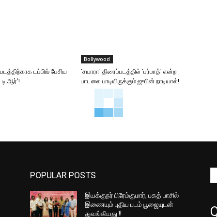
Bollywood
்படத்திற்காக டப்பிங் பேசிய
‘சயாரா’ திரைப்படத்தில் ‘பர்பாத்’ என்ற
டி.ஆர்’!
பாடலை பாடியிருக்கும் ஜுபின் நாடியால்!
POPULAR POSTS
இயக்குநர் பிரேம்குமார், பகத் பாசில்
இணையும் புதிய படம் பூஜையுடன்
Q
துவங்கியது !!