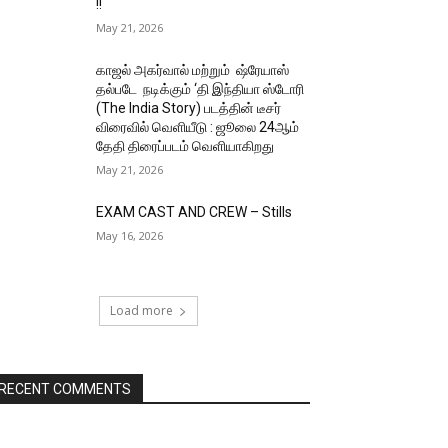
!!
May 21, 2026
காஜல் அகர்வால் மற்றும் ஷ்ரேயாஸ்
தல்படே நடிக்கும் ‘தி இந்தியா ஸ்டோரி
(The India Story) படத்தின் டீசர்
விரைவில் வெளியீடு : ஜூலை 24ஆம்
தேதி திரைப்படம் வெளியாகிறது
May 21, 2026
EXAM CAST AND CREW – Stills
May 16, 2026
Load more
RECENT COMMENTS