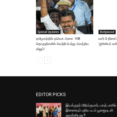
Special Updates
Bollywood
தமிழகத்தில் தவெக அலை: 108
வார்-2 திரைப
தொகுதிகளில் வெற்றி பெற்று அசத்திய
‘ஜூனியர் என்.
விஜய்!
EDITOR PICKS
இயக்குநர் பிரேம்குமார், பகத் பாசில்
இணையும் புதிய படம் பூஜையுடன்
துவங்கியது !!