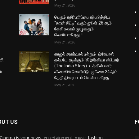
May 21, 2026
பெரும் எதிர்பார்ப்பை ஏற்படுத்திய
“கான் சிட்டி” வரும் ஜூன் 26 ஆம்
தேதி உலகம் முழுவதும்
வெளியாகிறது !!
May 21, 2026
காஜல் அகர்வால் மற்றும் ஷ்ரேயாஸ்
ரி
தல்படே நடிக்கும் ‘தி இந்தியா ஸ்டோரி
(The India Story) படத்தின் டீசர்
்
விரைவில் வெளியீடு : ஜூலை 24ஆம்
தேதி திரைப்படம் வெளியாகிறது
May 21, 2026
OUT US
F
Cinema is your news, entertainment, music fashion