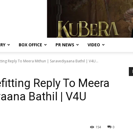
ERY
BOX OFFICE
PR NEWS
VIDEO
tting Reply To Meera Mithun | Saravediyaana Bathil | V4U...
fitting Reply To Meera
aana Bathil | V4U
154
0