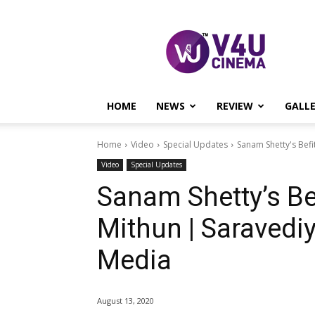
V4U
CINEMA
HOME
NEWS
REVIEW
GALL
Home
Video
Special Updates
Sanam Shetty's Befi
Video
Special Updates
Sanam Shetty’s Be
Mithun | Saravediy
Media
August 13, 2020