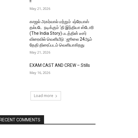
!!
May 21, 2026
காஜல் அகர்வால் மற்றும் ஷ்ரேயாஸ்
தல்படே நடிக்கும் ‘தி இந்தியா ஸ்டோரி
(The India Story) படத்தின் டீசர்
விரைவில் வெளியீடு : ஜூலை 24ஆம்
தேதி திரைப்படம் வெளியாகிறது
May 21, 2026
EXAM CAST AND CREW – Stills
May 16, 2026
Load more
RECENT COMMENTS