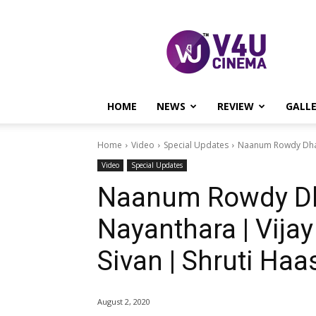
V4U
CINEMA
HOME
NEWS
REVIEW
GALL
Home
Video
Special Updates
Naanum Rowdy Dhaan
Video
Special Updates
Naanum Rowdy Dh
Nayanthara | Vijay
Sivan | Shruti Ha
August 2, 2020