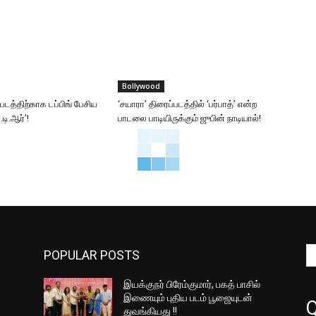
Bollywood
்படத்திற்காக டப்பிங் பேசிய
‘சயாரா’ திரைப்படத்தில் ‘பர்பாத்’ என்ற
டி.ஆர்’!
பாடலை பாடியிருக்கும் ஜுபின் நாடியால்!
POPULAR POSTS
இயக்குநர் பிரேம்குமார், பகத் பாசில்
இணையும் புதிய படம் பூஜையுடன்
Q
துவங்கியது !!