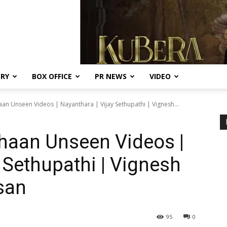
ERY
BOX OFFICE
PR NEWS
VIDEO
 Unseen Videos | Nayanthara | Vijay Sethupathi | Vignesh...
aan Unseen Videos |
 Sethupathi | Vignesh
asan
95
0