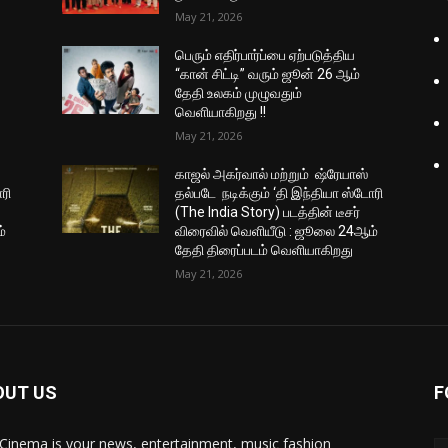
May 21, 2026
பெரும் எதிர்பார்ப்பை ஏற்படுத்திய
“கான் சிட்டி” வரும் ஜூன் 26 ஆம்
தேதி உலகம் முழுவதும்
வெளியாகிறது !!
May 21, 2026
காஜல் அகர்வால் மற்றும் ஷ்ரேயாஸ்
ரி
தல்படே நடிக்கும் ‘தி இந்தியா ஸ்டோரி
(The India Story) படத்தின் டீசர்
்
விரைவில் வெளியீடு : ஜூலை 24ஆம்
தேதி திரைப்படம் வெளியாகிறது
May 21, 2026
OUT US
F
Cinema is your news, entertainment, music fashion