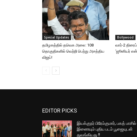
Special Updates
Bollywood
தமிழகத்தில் தவெக அலை: 108
வார்-2 திரைப
தொகுதிகளில் வெற்றி பெற்று அசத்திய
‘ஜூனியர் என்.
விஜய்!
EDITOR PICKS
இயக்குநர் பிரேம்குமார், பகத் பாசில்
இணையும் புதிய படம் பூஜையுடன்
துவங்கியது !!