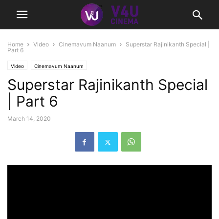
Home
Video
Cinemavum Naanum
Superstar Rajinikanth Special |
Part 6
Video
Cinemavum Naanum
Superstar Rajinikanth Special
| Part 6
March 14, 2020