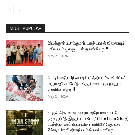
MOST POPULAR
இயக்குநர் பிரேம்குமார், பகத் பாசில் இணையும்
புதிய படம் பூஜையுடன் துவங்கியது !!
May 21, 2026
பெரும் எதிர்பார்ப்பை ஏற்படுத்திய “கான் சிட்டி”
வரும் ஜூன் 26 ஆம் தேதி உலகம் முழுவதும்
வெளியாகிறது !!
May 21, 2026
காஜல் அகர்வால் மற்றும் ஷ்ரேயாஸ் தல்படே
நடிக்கும் ‘தி இந்தியா ஸ்டோரி (The India Story)
படத்தின் டீசர் விரைவில் வெளியீடு : ஜூலை
24ஆம் தேதி திரைப்படம் வெளியாகிறது