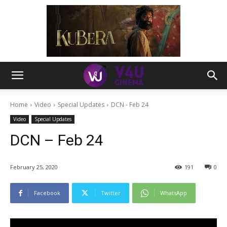
Home
Video
Special Updates
DCN - Feb 24
Video
Special Updates
DCN – Feb 24
February 25, 2020
191
0
Facebook
Twitter
WhatsApp