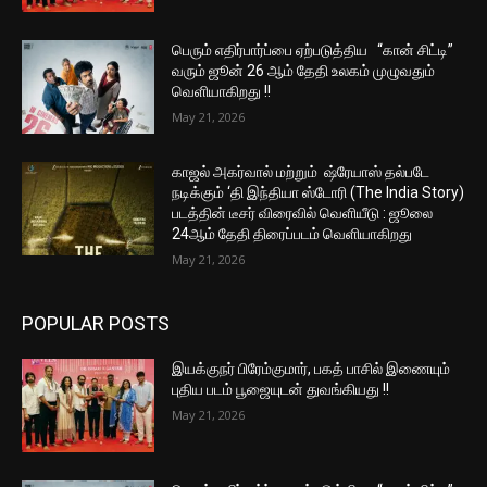
பெரும் எதிர்பார்ப்பை ஏற்படுத்திய “கான் சிட்டி”
வரும் ஜூன் 26 ஆம் தேதி உலகம் முழுவதும்
வெளியாகிறது !!
May 21, 2026
காஜல் அகர்வால் மற்றும் ஷ்ரேயாஸ் தல்படே
நடிக்கும் ‘தி இந்தியா ஸ்டோரி (The India Story)
படத்தின் டீசர் விரைவில் வெளியீடு : ஜூலை
24ஆம் தேதி திரைப்படம் வெளியாகிறது
May 21, 2026
POPULAR POSTS
இயக்குநர் பிரேம்குமார், பகத் பாசில் இணையும்
புதிய படம் பூஜையுடன் துவங்கியது !!
May 21, 2026