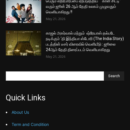
பெரும் எதிர்பார்ப்பை ஏற்படுத்திய “கான் சிட்டி”
வரும் ஜூன் 26 ஆம் தேதி உலகம் முழுவதும்
வெளியாகிறது !!
May 21, 2026
காஜல் அகர்வால் மற்றும் ஷ்ரேயாஸ் தல்படே
நடிக்கும் ‘தி இந்தியா ஸ்டோரி (The India Story)
படத்தின் டீசர் விரைவில் வெளியீடு : ஜூலை
24ஆம் தேதி திரைப்படம் வெளியாகிறது
May 21, 2026
Search
Quick Links
About Us
Term and Condition