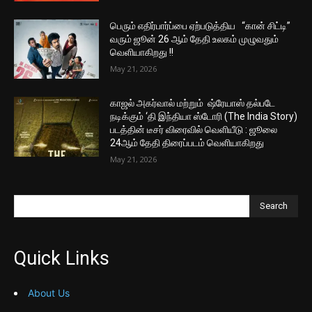
பெரும் எதிர்பார்ப்பை ஏற்படுத்திய “கான் சிட்டி”
வரும் ஜூன் 26 ஆம் தேதி உலகம் முழுவதும்
வெளியாகிறது !!
May 21, 2026
காஜல் அகர்வால் மற்றும் ஷ்ரேயாஸ் தல்படே
நடிக்கும் ‘தி இந்தியா ஸ்டோரி (The India Story)
படத்தின் டீசர் விரைவில் வெளியீடு : ஜூலை
24ஆம் தேதி திரைப்படம் வெளியாகிறது
May 21, 2026
Search
Quick Links
About Us