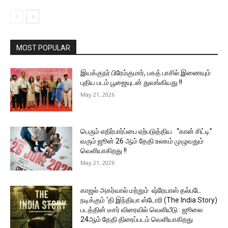
MOST POPULAR
இயக்குநர் பிரேம்குமார், பகத் பாசில் இணையும்
புதிய படம் பூஜையுடன் துவங்கியது !!
May 21, 2026
பெரும் எதிர்பார்ப்பை ஏற்படுத்திய “கான் சிட்டி”
வரும் ஜூன் 26 ஆம் தேதி உலகம் முழுவதும்
வெளியாகிறது !!
May 21, 2026
காஜல் அகர்வால் மற்றும் ஷ்ரேயாஸ் தல்படே
நடிக்கும் ‘தி இந்தியா ஸ்டோரி (The India Story)
படத்தின் டீசர் விரைவில் வெளியீடு : ஜூலை
24ஆம் தேதி திரைப்படம் வெளியாகிறது