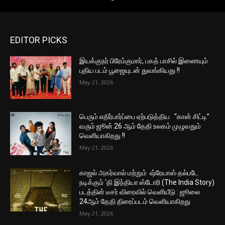
EDITOR PICKS
இயக்குநர் பிரேம்குமார், பகத் பாசில் இணையும்
புதிய படம் பூஜையுடன் துவங்கியது !!
May 21, 2026
பெரும் எதிர்பார்ப்பை ஏற்படுத்திய “கான் சிட்டி”
வரும் ஜூன் 26 ஆம் தேதி உலகம் முழுவதும்
வெளியாகிறது !!
May 21, 2026
காஜல் அகர்வால் மற்றும் ஷ்ரேயாஸ் தல்படே
நடிக்கும் ‘தி இந்தியா ஸ்டோரி (The India Story)
படத்தின் டீசர் விரைவில் வெளியீடு : ஜூலை
24ஆம் தேதி திரைப்படம் வெளியாகிறது
May 21, 2026