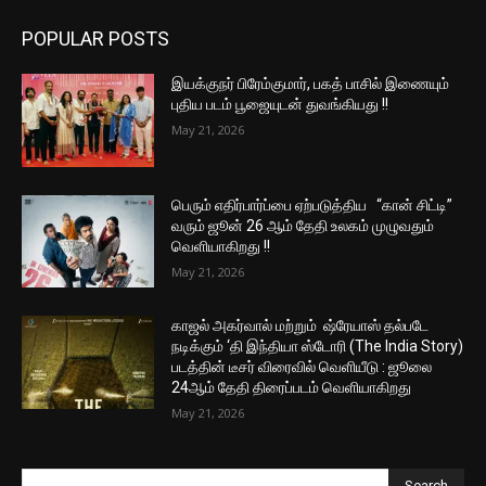
POPULAR POSTS
இயக்குநர் பிரேம்குமார், பகத் பாசில் இணையும்
புதிய படம் பூஜையுடன் துவங்கியது !!
May 21, 2026
பெரும் எதிர்பார்ப்பை ஏற்படுத்திய “கான் சிட்டி”
வரும் ஜூன் 26 ஆம் தேதி உலகம் முழுவதும்
வெளியாகிறது !!
May 21, 2026
காஜல் அகர்வால் மற்றும் ஷ்ரேயாஸ் தல்படே
நடிக்கும் ‘தி இந்தியா ஸ்டோரி (The India Story)
படத்தின் டீசர் விரைவில் வெளியீடு : ஜூலை
24ஆம் தேதி திரைப்படம் வெளியாகிறது
May 21, 2026
Search