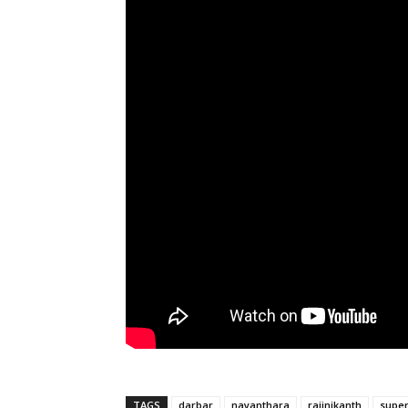
TAGS
darbar
nayanthara
rajinikanth
super