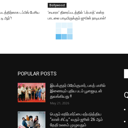
Bollywood
்படத்திற்காக டப்பிங் பேசிய
‘சயாரா’ திரைப்படத்தில் ‘பர்பாத்’ என்ற
டி.ஆர்’!
பாடலை பாடியிருக்கும் ஜுபின் நாடியால்!
POPULAR POSTS
இயக்குநர் பிரேம்குமார், பகத் பாசில்
இணையும் புதிய படம் பூஜையுடன்
Q
துவங்கியது !!
May 21, 2026
பெரும் எதிர்பார்ப்பை ஏற்படுத்திய
“கான் சிட்டி” வரும் ஜூன் 26 ஆம்
தேதி உலகம் முழுவதும்