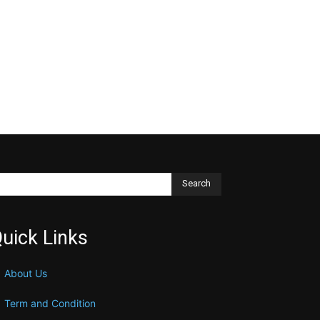
Search
uick Links
About Us
Term and Condition