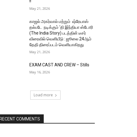
!!
May 21, 2026
காஜல் அகர்வால் மற்றும் ஷ்ரேயாஸ்
தல்படே நடிக்கும் ‘தி இந்தியா ஸ்டோரி
(The India Story) படத்தின் டீசர்
விரைவில் வெளியீடு : ஜூலை 24ஆம்
தேதி திரைப்படம் வெளியாகிறது
May 21, 2026
EXAM CAST AND CREW – Stills
May 16, 2026
Load more
RECENT COMMENTS