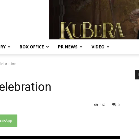
ERY
BOX OFFICE
PR NEWS
VIDEO
lebration
elebration
162
0
atsApp