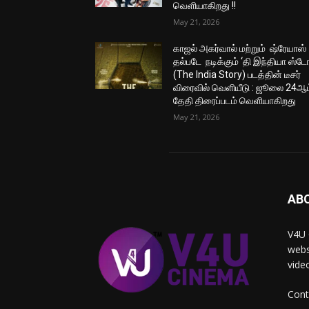
வெளியாகிறது !!
May 21, 2026
காஜல் அகர்வால் மற்றும் ஷ்ரேயாஸ்
தல்படே நடிக்கும் ‘தி இந்தியா ஸ்டோ
(The India Story) படத்தின் டீசர்
விரைவில் வெளியீடு : ஜூலை 24ஆம
தேதி திரைப்படம் வெளியாகிறது
May 21, 2026
AB
V4U 
webs
vide
Cont