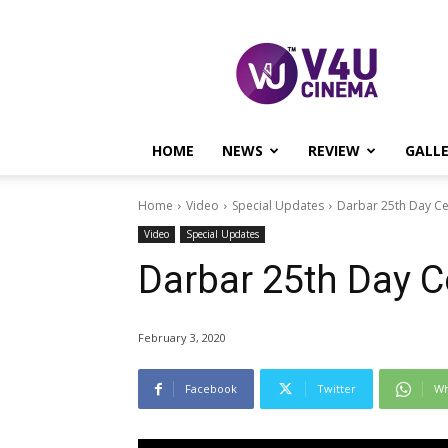
V4U
CINEMA
HOME
NEWS
REVIEW
GALL
Home
Video
Special Updates
Darbar 25th Day Ce
Video
Special Updates
Darbar 25th Day C
February 3, 2020
Facebook
Twitter
Wh