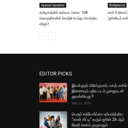
Special Updates
Bollywood
தமிழகத்தில் தவெக அலை: 108
வார்-2 திரைப
தொகுதிகளில் வெற்றி பெற்று அசத்திய
‘ஜூனியர் என்.
விஜய்!
EDITOR PICKS
இயக்குநர் பிரேம்குமார், பகத் பாசில்
இணையும் புதிய படம் பூஜையுடன்
துவங்கியது !!
May 21, 2026
பெரும் எதிர்பார்ப்பை ஏற்படுத்திய
“கான் சிட்டி” வரும் ஜூன் 26 ஆம்
தேதி உலகம் முழுவதும்