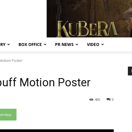
ERY
BOX OFFICE
PR NEWS
VIDEO
 Motion Poster
uff Motion Poster
400
0
atsApp