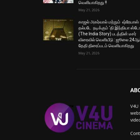
வெளியாகிறது !!
May 21, 2026
காஜல் அகர்வால் மற்றும் ஷ்ரேயாஸ்
தல்படே நடிக்கும் ‘தி இந்தியா ஸ்டோ
(The India Story) படத்தின் டீசர்
விரைவில் வெளியீடு : ஜூலை 24ஆம
தேதி திரைப்படம் வெளியாகிறது
May 21, 2026
AB
V4U 
webs
vide
Cont