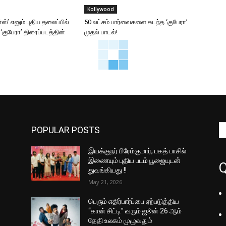
Kollywood
்ஸ்’ எனும் புதிய தலைப்பில்
50 லட்சம் பார்வைகளை கடந்த ‘குபேரா’
குபேரா’ திரைப்படத்தின்
முதல் பாடல்!
POPULAR POSTS
இயக்குநர் பிரேம்குமார், பகத் பாசில்
இணையும் புதிய படம் பூஜையுடன்
Q
துவங்கியது !!
May 21, 2026
பெரும் எதிர்பார்ப்பை ஏற்படுத்திய
“கான் சிட்டி” வரும் ஜூன் 26 ஆம்
தேதி உலகம் முழுவதும்