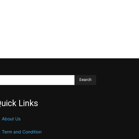
Search
uick Links
About Us
Term and Condition