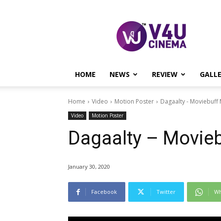
V4U
CINEMA
HOME
NEWS
REVIEW
GALL
Home
Video
Motion Poster
Dagaalty - Moviebuff
Video
Motion Poster
Dagaalty – Movieb
January 30, 2020
Facebook
Twitter
Wh