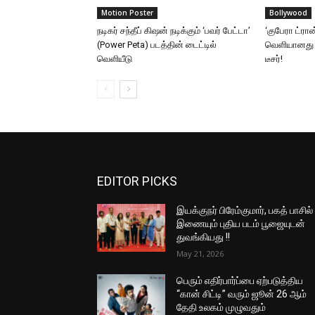
Motion Poster
Bollywood
நடிகர் சந்தீப் கிஷன் நடிக்கும் ‘பவர் பேட்டா’
‘குபேரா ட்ரான
(Power Peta) படத்தின் டைட்டில்
வெளியானது ‘
வெளியீடு
டீசர்!
EDITOR PICKS
இயக்குநர் பிரேம்குமார், பகத் பாசில்
இணையும் புதிய படம் பூஜையுடன்
துவங்கியது !!
May 21, 2026
பெரும் எதிர்பார்ப்பை ஏற்படுத்திய
“கான் சிட்டி” வரும் ஜூன் 26 ஆம்
தேதி உலகம் முழுவதும்