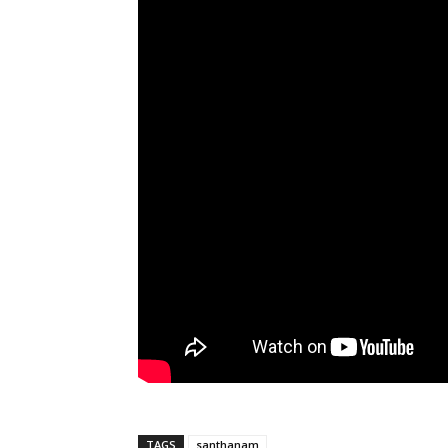
TAGS
santhanam