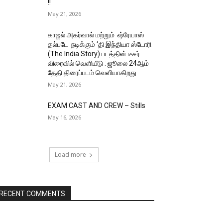
!!
May 21, 2026
காஜல் அகர்வால் மற்றும் ஷ்ரேயாஸ்
தல்படே நடிக்கும் ‘தி இந்தியா ஸ்டோரி
(The India Story) படத்தின் டீசர்
விரைவில் வெளியீடு : ஜூலை 24ஆம்
தேதி திரைப்படம் வெளியாகிறது
May 21, 2026
EXAM CAST AND CREW – Stills
May 16, 2026
Load more
RECENT COMMENTS