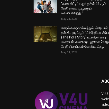
“கான் சிட்டி” வரும் ஜூன் 26 ஆம்
தேதி உலகம் முழுவதும்
வெளியாகிறது !!
May 21, 2026
காஜல் அகர்வால் மற்றும் ஷ்ரேயாஸ்
தல்படே நடிக்கும் ‘தி இந்தியா ஸ்டோ
(The India Story) படத்தின் டீசர்
விரைவில் வெளியீடு : ஜூலை 24ஆம
தேதி திரைப்படம் வெளியாகிறது
May 21, 2026
AB
V4U 
webs
vide