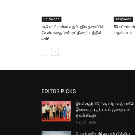
Bollywood
Kollywood
‘குபேரா ட்ரான்ஸ்’ எனும் புதிய தலைப்பில்
50 லட்சம் ப
வெளியானது ‘குபேரா’ திரைப்படத்தின்
முதல் பாடல்!
டீசர்!
EDITOR PICKS
இயக்குநர் பிரேம்குமார், பகத் பாசில்
இணையும் புதிய படம் பூஜையுடன்
துவங்கியது !!
May 21, 2026
பெரும் எதிர்பார்ப்பை ஏற்படுத்திய