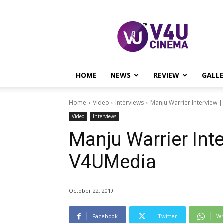
V4U
CINEMA
HOME
NEWS
REVIEW
GALL
Home
Video
Interviews
Manju Warrier Interview 
Video
Interviews
Manju Warrier Inte
V4UMedia
October 22, 2019
Facebook
Twitter
Wh