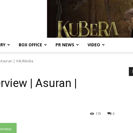
ERY
BOX OFFICE
PR NEWS
VIDEO
| Asuran | V4UMedia
rview | Asuran |
173
0
atsApp