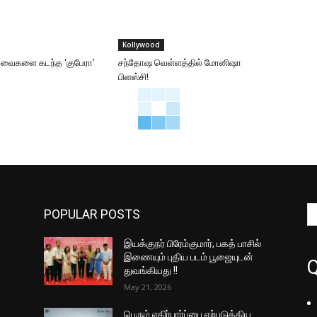
Kollywood
ார்வைகளை கடந்த ‘குபேரா’
சந்தோஷ வெள்ளத்தில் மோனிஷா
பிளஸ்சி!
POPULAR POSTS
இயக்குநர் பிரேம்குமார், பகத் பாசில்
இணையும் புதிய படம் பூஜையுடன்
Q
துவங்கியது !!
May 21, 2026
பெரும் எதிர்பார்ப்பை ஏற்படுத்திய