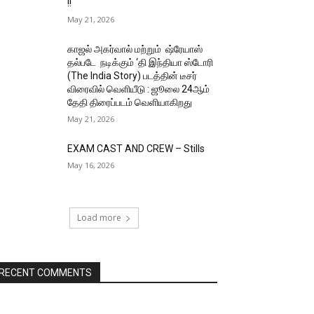
!!
May 21, 2026
காஜல் அகர்வால் மற்றும் ஷ்ரேயாஸ்
தல்படே நடிக்கும் ‘தி இந்தியா ஸ்டோரி
(The India Story) படத்தின் டீசர்
விரைவில் வெளியீடு : ஜூலை 24ஆம்
தேதி திரைப்படம் வெளியாகிறது
May 21, 2026
EXAM CAST AND CREW – Stills
May 16, 2026
Load more
RECENT COMMENTS