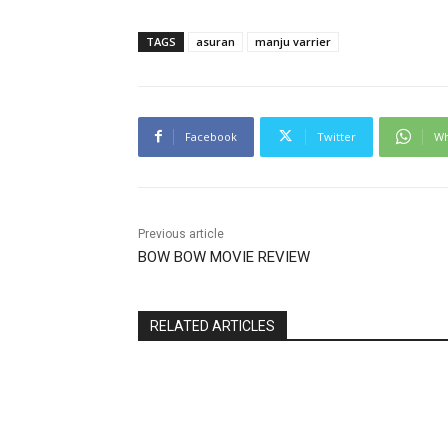
TAGS
asuran
manju varrier
Facebook
Twitter
Wh
Previous article
BOW BOW MOVIE REVIEW
RELATED ARTICLES