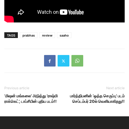
TAGS
prabhas
review
saaho
Previous article
Next article
‘மிஷன் மங்கலை’ அடுத்து ‘ராஷ்மி
பார்த்திபனின் ‘ஒத்த செருப்பு’ படம்
ராக்கெட்’, டாப்சீயின் புதிய படம்!!
செப்டம்பர் 20ல் வெளியாகிறது!!