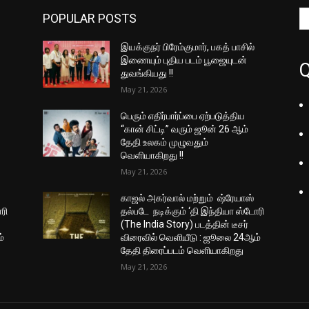
POPULAR POSTS
இயக்குநர் பிரேம்குமார், பகத் பாசில்
இணையும் புதிய படம் பூஜையுடன்
Q
துவங்கியது !!
May 21, 2026
பெரும் எதிர்பார்ப்பை ஏற்படுத்திய
“கான் சிட்டி” வரும் ஜூன் 26 ஆம்
தேதி உலகம் முழுவதும்
வெளியாகிறது !!
May 21, 2026
காஜல் அகர்வால் மற்றும் ஷ்ரேயாஸ்
ரி
தல்படே நடிக்கும் ‘தி இந்தியா ஸ்டோரி
(The India Story) படத்தின் டீசர்
்
விரைவில் வெளியீடு : ஜூலை 24ஆம்
தேதி திரைப்படம் வெளியாகிறது
May 21, 2026