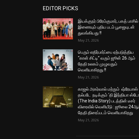
EDITOR PICKS
இயக்குநர் பிரேம்குமார், பகத் பாசில்
இணையும் புதிய படம் பூஜையுடன்
துவங்கியது !!
May 21, 2026
பெரும் எதிர்பார்ப்பை ஏற்படுத்திய
“கான் சிட்டி” வரும் ஜூன் 26 ஆம்
தேதி உலகம் முழுவதும்
வெளியாகிறது !!
May 21, 2026
காஜல் அகர்வால் மற்றும் ஷ்ரேயாஸ்
தல்படே நடிக்கும் ‘தி இந்தியா ஸ்டோ
(The India Story) படத்தின் டீசர்
விரைவில் வெளியீடு : ஜூலை 24ஆம
தேதி திரைப்படம் வெளியாகிறது
May 21, 2026