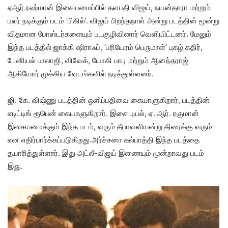
ஏஆர்.ரஹ்மான் இசையமைப்பில் தளபதி விஜய், நயன்தாரா மற்றும்
பலர் நடிக்கும் படம் ‘பிகில்’. விஜய் பிறந்தநாள் அன்று படத்தின் மூன்று
விதமான போஸ்டர்களையும் படகுழிவினார் வெளியிட்டனர். மேலும்
இந்த படத்தில் ஜாக்கி ஷிராஃப், ‘பரியேரம் பெருமாள்’ புகழ் கதிர்,
டேனியல் பாலாஜி, விவேக், யோகி பாபு மற்றும் ஆனந்தராஜ்
ஆகியோர் முக்கிய வேடங்களில் நடித்துள்ளனர்.
ஜி. கே. விஷ்ணு படத்தின் ஒளிப்பதிவை கையாளுகிறார், படத்தின்
எடிட்டிங் ரூபென் கையாளுகிறார். இசை புயல், ஏ. ஆர். ரகுமான்
இசையமைக்கும் இந்த படம், வரும் தீபாவளியன்று திரைக்கு வரும்
என எதிர்பார்க்கப்படுகிறது.அர்ச்சனா கல்பாத்தி இந்த படத்தை
தயாரித்துள்ளார். இது அட்லீ-விஜய் இணையும் மூன்றாவது படம்
இது.