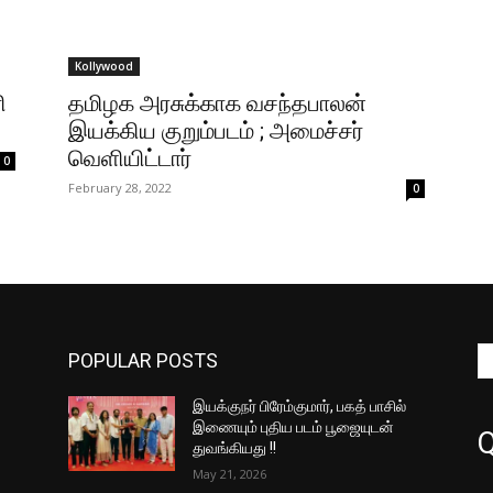
Kollywood
ி
தமிழக அரசுக்காக வசந்தபாலன்
இயக்கிய குறும்படம் ; அமைச்சர்
வெளியிட்டார்
0
February 28, 2022
0
POPULAR POSTS
இயக்குநர் பிரேம்குமார், பகத் பாசில்
இணையும் புதிய படம் பூஜையுடன்
Q
துவங்கியது !!
May 21, 2026