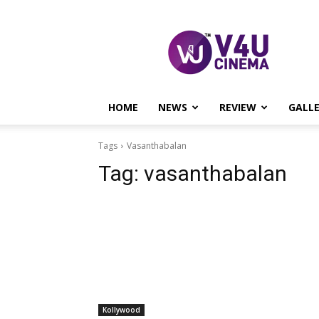
V4U
CINEMA
HOME
NEWS
REVIEW
GALL
Tags
Vasanthabalan
Tag:
vasanthabalan
Kollywood