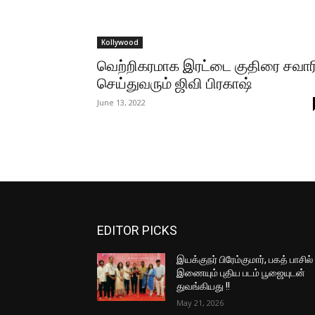
Kollywood
வெற்றிகரமாக இரட்டை குதிரை சவார
செய்துவரும் ஜிவி பிரகாஷ்
June 13, 2022
EDITOR PICKS
இயக்குநர் பிரேம்குமார், பகத் பாசில்
இணையும் புதிய படம் பூஜையுடன்
துவங்கியது !!
May 21, 2026