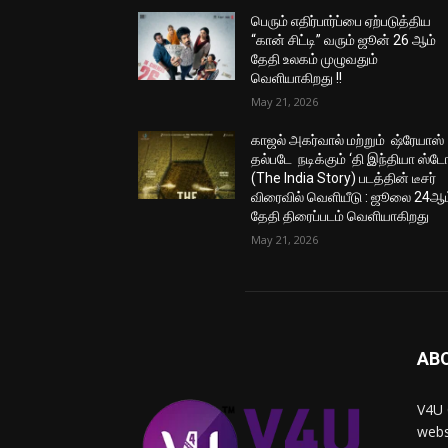
பெரும் எதிர்பார்ப்பை ஏற்படுத்திய
“கான் சிட்டி” வரும் ஜூன் 26 ஆம்
தேதி உலகம் முழுவதும்
வெளியாகிறது !!
May 21, 2026
காஜல் அகர்வால் மற்றும் ஷ்ரேயாஸ்
தல்படே நடிக்கும் ‘தி இந்தியா ஸ்டோ
(The India Story) படத்தின் டீசர்
விரைவில் வெளியீடு : ஜூலை 24ஆம
தேதி திரைப்படம் வெளியாகிறது
May 21, 2026
AB
V4U 
webs