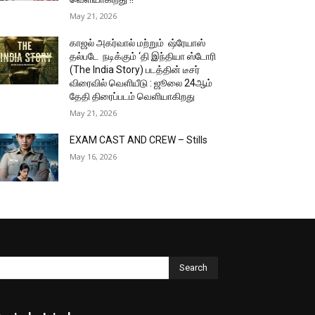
May 21, 2026
காஜல் அகர்வால் மற்றும் ஷ்ரேயாஸ்
தல்படே நடிக்கும் ‘தி இந்தியா ஸ்டோரி
(The India Story) படத்தின் டீசர்
விரைவில் வெளியீடு : ஜூலை 24ஆம்
தேதி திரைப்படம் வெளியாகிறது
May 21, 2026
EXAM CAST AND CREW – Stills
May 16, 2026
Search