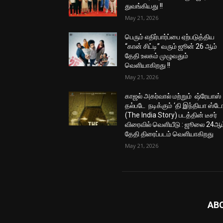
துவங்கியது !!
May 21, 2026
பெரும் எதிர்பார்ப்பை ஏற்படுத்திய
“கான் சிட்டி” வரும் ஜூன் 26 ஆம்
தேதி உலகம் முழுவதும்
வெளியாகிறது !!
May 21, 2026
காஜல் அகர்வால் மற்றும் ஷ்ரேயாஸ்
தல்படே நடிக்கும் ‘தி இந்தியா ஸ்டோ
(The India Story) படத்தின் டீசர்
விரைவில் வெளியீடு : ஜூலை 24ஆம
தேதி திரைப்படம் வெளியாகிறது
May 21, 2026
AB