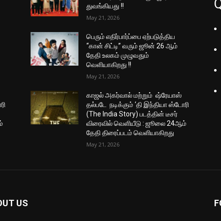
Q
துவங்கியது !!
May 21, 2026
பெரும் எதிர்பார்ப்பை ஏற்படுத்திய
“கான் சிட்டி” வரும் ஜூன் 26 ஆம்
தேதி உலகம் முழுவதும்
வெளியாகிறது !!
May 21, 2026
காஜல் அகர்வால் மற்றும் ஷ்ரேயாஸ்
ரி
தல்படே நடிக்கும் ‘தி இந்தியா ஸ்டோரி
(The India Story) படத்தின் டீசர்
்
விரைவில் வெளியீடு : ஜூலை 24ஆம்
தேதி திரைப்படம் வெளியாகிறது
May 21, 2026
OUT US
F