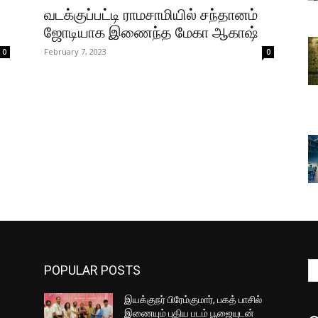
வடக்குப்பட்டி ராமசாமியில் சந்தானம்
ஜோடியாக இணைந்த மேகா ஆகாஷ்
February 7, 2023
0
0
POPULAR POSTS
இயக்குநர் பிரேம்குமார், பகத் பாசில்
இணையும் புதிய படம் பூஜையுடன்