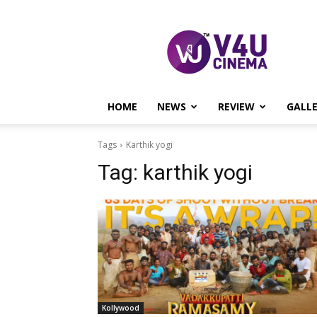
V4U
CINEMA
HOME
NEWS
REVIEW
GALL
Tags
Karthik yogi
Tag:
karthik yogi
Kollywood