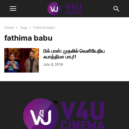
Home
Tags
Fathima babu
fathima babu
பிக் பாஸ்: முதலில் வெளியேறிய
ஃபாத்திமா பாபு!!
July 8, 2019