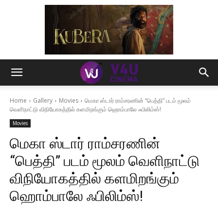
Home
Gallery
Movies
மெகா ஸ்டார் ராம்சரணின் “பெத்தி” படம் மூலம்
வெளிநாட்டு விநியோகத்தில் களமிறங்கும் ஹொம்பாலே ஃபிலிம்ஸ்!
Movies
மெகா ஸ்டார் ராம்சரணின்
“பெத்தி” படம் மூலம் வெளிநாட்டு
விநியோகத்தில் களமிறங்கும்
ஹொம்பாலே ஃபிலிம்ஸ்!