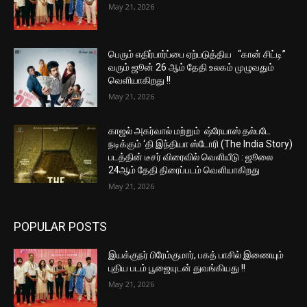
May 21, 2026
பெரும் எதிர்பார்ப்பை ஏற்படுத்திய “கான் சிட்டி”
வரும் ஜூன் 26 ஆம் தேதி உலகம் முழுவதும்
வெளியாகிறது !!
May 21, 2026
காஜல் அகர்வால் மற்றும் ஷ்ரேயாஸ் தல்படே
நடிக்கும் ‘தி இந்தியா ஸ்டோரி (The India Story)
படத்தின் டீசர் விரைவில் வெளியீடு : ஜூலை
24ஆம் தேதி திரைப்படம் வெளியாகிறது
May 21, 2026
POPULAR POSTS
இயக்குநர் பிரேம்குமார், பகத் பாசில் இணையும்
புதிய படம் பூஜையுடன் துவங்கியது !!
May 21, 2026