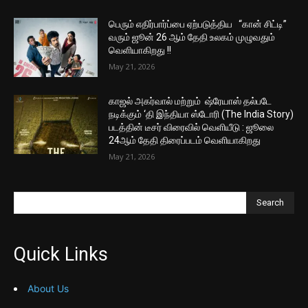
பெரும் எதிர்பார்ப்பை ஏற்படுத்திய “கான் சிட்டி”
வரும் ஜூன் 26 ஆம் தேதி உலகம் முழுவதும்
வெளியாகிறது !!
May 21, 2026
காஜல் அகர்வால் மற்றும் ஷ்ரேயாஸ் தல்படே
நடிக்கும் ‘தி இந்தியா ஸ்டோரி (The India Story)
படத்தின் டீசர் விரைவில் வெளியீடு : ஜூலை
24ஆம் தேதி திரைப்படம் வெளியாகிறது
May 21, 2026
Search
Quick Links
About Us