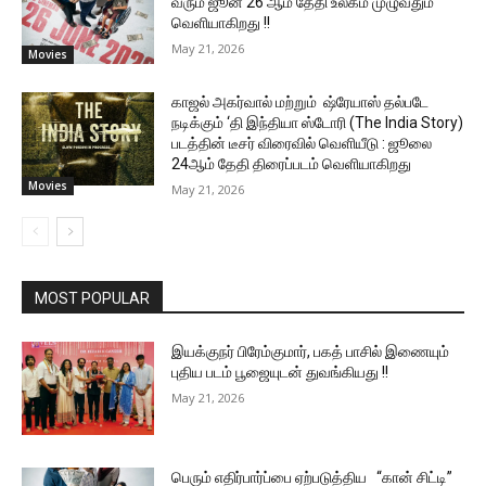
வரும் ஜூன் 26 ஆம் தேதி உலகம் முழுவதும்
வெளியாகிறது !!
May 21, 2026
Movies
காஜல் அகர்வால் மற்றும் ஷ்ரேயாஸ் தல்படே
நடிக்கும் ‘தி இந்தியா ஸ்டோரி (The India Story)
படத்தின் டீசர் விரைவில் வெளியீடு : ஜூலை
24ஆம் தேதி திரைப்படம் வெளியாகிறது
Movies
May 21, 2026
MOST POPULAR
இயக்குநர் பிரேம்குமார், பகத் பாசில் இணையும்
புதிய படம் பூஜையுடன் துவங்கியது !!
May 21, 2026
பெரும் எதிர்பார்ப்பை ஏற்படுத்திய “கான் சிட்டி”