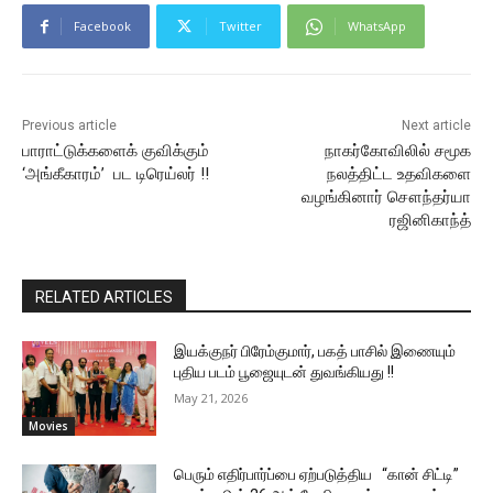
Facebook
Twitter
WhatsApp
Previous article
Next article
பாராட்டுக்களைக் குவிக்கும்
நாகர்கோவிலில் சமூக
‘அங்கீகாரம்’ பட டிரெய்லர் !!
நலத்திட்ட உதவிகளை
வழங்கினார் சௌந்தர்யா
ரஜினிகாந்த்
RELATED ARTICLES
இயக்குநர் பிரேம்குமார், பகத் பாசில் இணையும்
புதிய படம் பூஜையுடன் துவங்கியது !!
May 21, 2026
Movies
பெரும் எதிர்பார்ப்பை ஏற்படுத்திய “கான் சிட்டி”