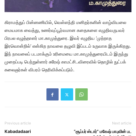
கிராமத்துப் பின்னணியில், வெள்ளந்தி மனிதர்களின் வாழ்வியலை
மையமாக வைத்து, உணர்வுப்பூர்வமான கதைகளை எழுதிவருபவர்
பிரபல எழுத்தாளர் மா.காமுத்துரை. இவர் எழுதிய ‘முற்றாத
இரவொன்றில்’ என்கிற நாவலை தழுவி இப்படம் உருவாக இருக்கிறது.
இந் நாவலைப் படமாக்கும் உரிமையை மா.காமுத்துரையிடம் இருந்து
முறைப்படி பெற்றுள்ளார் சுரேஷ் காமட்சி..விரைவில் தொழில் நுட்பக்
கலைஞர்கள் விபரம் தெரிவிக்கப்படும்.
Previous article
Next article
Kabadadaari
“சூப்பர் ஸ்டார்” மகேஷ் பாபுவின் பட