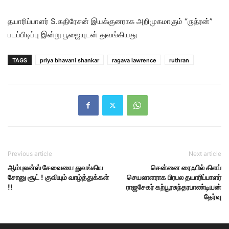
தயாரிப்பாளர் S.கதிரேசன் இயக்குனராக அறிமுகமாகும் “ருத்ரன்”
படப்பிடிப்பு இன்று பூஜையுடன் துவங்கியது
TAGS
priya bhavani shankar
ragava lawrence
ruthran
Previous article
Next article
ஆம்புலன்ஸ் சேவையை துவங்கிய
சென்னை ரைஃபில் கிளப்
சோனு சூட் ! குவியும் வாழ்த்துக்கள்
செயலாளராக பிரபல தயாரிப்பாளர்
!!
ராஜசேகர் கற்பூரசுந்தரபாண்டியன்
தேர்வு