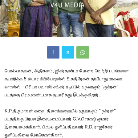
பொல்லாதவன், ஆடுகளம், ஜிகர்தண்டா போன்ற வெற்றி படங்களை
தயாரித்த 5 ஸ்டார் கிரியேஷன்ஸ் S.கதிரேசன் தற்போது ராகவா
லாரன்ஸ் – பிரியா பவானி சங்கர் நடிப்பில் உருவாகும் “ருத்ரன்”
படத்தை பிரம்மாண்டமாக தயாரித்து இயக்குகிறார்.
K.P.திருமாறன் கதை, திரைக்கதையில் உருவாகும் “ருத்ரன்”
படத்திற்கு பிரபல இசையமைப்பாளர் G.V.பிரகாஷ் குமார்
இசையமைக்கிறார். பிரபல ஒளிப்பதிவாளர் R.D. ராஜசேகர்
ஒளிப்பதிவை மேற்கொள்கிறார்.