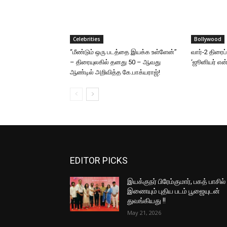
Celebrities
Bollywood
“மீண்டும் ஒரு படத்தை இயக்க உள்ளேன்”
வார்-2 திரைப
– திரையுலகில் தனது 50 – ஆவது
‘ஜூனியர் என்.
ஆண்டில் அறிவித்த கே.பாக்யராஜ்!
EDITOR PICKS
இயக்குநர் பிரேம்குமார், பகத் பாசில்
இணையும் புதிய படம் பூஜையுடன்
துவங்கியது !!
May 21, 2026