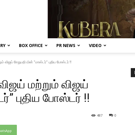
ERY
BOX OFFICE
PR NEWS
VIDEO
் விஜய் சேதுபதி யின் "மாஸ்டர்" புதிய போஸ்டர் !!
ிஜய் மற்றும் விஜய்
ர்” புதிய போஸ்டர் !!
487
0
atsApp