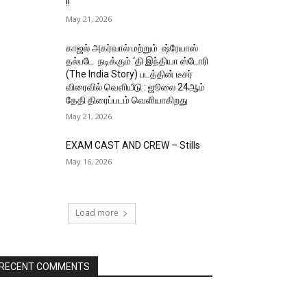
!!
May 21, 2026
காஜல் அகர்வால் மற்றும் ஷ்ரேயாஸ்
தல்படே நடிக்கும் ‘தி இந்தியா ஸ்டோரி
(The India Story) படத்தின் டீசர்
விரைவில் வெளியீடு : ஜூலை 24ஆம்
தேதி திரைப்படம் வெளியாகிறது
May 21, 2026
EXAM CAST AND CREW – Stills
May 16, 2026
Load more
RECENT COMMENTS