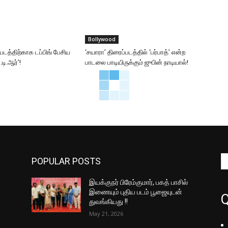
Bollywood
்படத்திற்காக டப்பிங் பேசிய
‘சயாரா’ திரைப்படத்தில் ‘பர்பாத்’ என்ற
டி.ஆர்’!
பாடலை பாடியிருக்கும் ஜுபின் நாடியால்!
POPULAR POSTS
இயக்குநர் பிரேம்குமார், பகத் பாசில்
இணையும் புதிய படம் பூஜையுடன்
Q
துவங்கியது !!
May 21, 2026