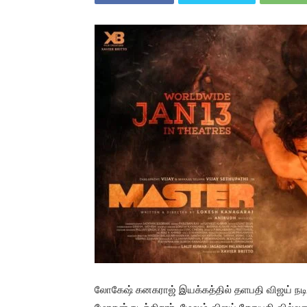
லோகேஷ் கனகராஜ் இயக்கத்தில் தளபதி விஜய் நடி