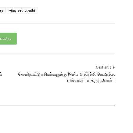
jay
vijay sethupathi
atsApp
Next article
ள்
வெளிநாட்டு ரசிகர்களுக்கு இன்ப அதிர்ச்சி கொடுத்த
‘ஈஸ்வரன்’ படக்குழுவினர் !