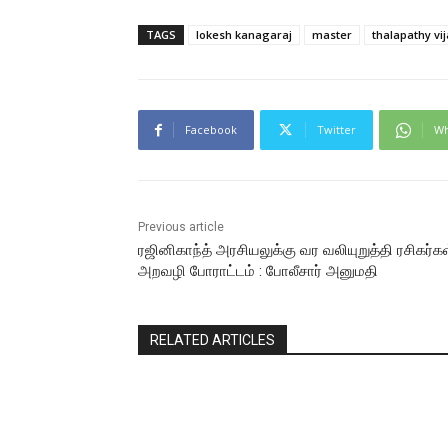
TAGS
lokesh kanagaraj
master
thalapathy vi
Facebook
Twitter
Wh
Previous article
ரஜினிகாந்த் அரசியலுக்கு வர வலியுறுத்தி ரசிகர்க
அறவழி போராட்டம் : போலீசார் அனுமதி
RELATED ARTICLES