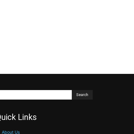
Search
uick Links
About Us