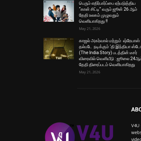
பெரும் எதிர்பார்ப்பை ஏற்படுத்திய
“கான் சிட்டி” வரும் ஜூன் 26 ஆம்
தேதி உலகம் முழுவதும்
வெளியாகிறது !!
May 21, 2026
காஜல் அகர்வால் மற்றும் ஷ்ரேயாஸ்
தல்படே நடிக்கும் ‘தி இந்தியா ஸ்டோ
(The India Story) படத்தின் டீசர்
விரைவில் வெளியீடு : ஜூலை 24ஆம
தேதி திரைப்படம் வெளியாகிறது
May 21, 2026
AB
V4U 
webs
vide