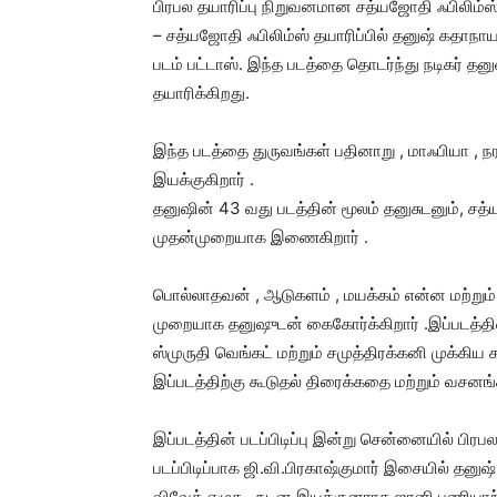
பிரபல தயாரிப்பு நிறுவனமான சத்யஜோதி ஃபிலிம்ஸ
– சத்யஜோதி ஃபிலிம்ஸ் தயாரிப்பில் தனுஷ் கதாந
படம் பட்டாஸ். இந்த படத்தை தொடர்ந்து நடிகர் த
தயாரிக்கிறது.
இந்த படத்தை துருவங்கள் பதினாறு , மாஃபியா , 
இயக்குகிறார் .
தனுஷின் 43 வது படத்தின் மூலம் தனுசுடனும், சத்ய
முதன்முறையாக இணைகிறார் .
பொல்லாதவன் , ஆடுகளம் , மயக்கம் என்ன மற்றும் 
முறையாக தனுஷுடன் கைகோர்க்கிறார் .இப்படத்த
ஸ்முருதி வெங்கட் மற்றும் சமுத்திரக்கனி முக்கிய 
இப்படத்திற்கு கூடுதல் திரைக்கதை மற்றும் வசனங
இப்படத்தின் படப்பிடிப்பு இன்று சென்னையில் பிர
படப்பிடிப்பாக ஜி.வி.பிரகாஷ்குமார் இசையில் தனுஷ்
விவேக் எழுத , நடன இயக்குனராக ஜானி பணியாற்ற