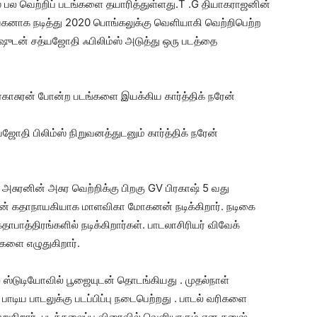
் பல வெற்றிப் படங்களை தயாரித்துள்ளது.T .G தியாகராஜனின்
ாயகனாக நடித்து 2020 பொங்கலுக்கு வெளியாகி வெற்றிபெற்ற
னுஷுடன் சத்யஜோதி ஃபிலிம்ஸ் அடுத்து ஒரு படத்தை
நரகாசுரன் போன்ற படங்களை இயக்கிய கார்த்திக் நரேன்
ஜோதி பிலிம்ஸ் நிறுவனத்துடனும் கார்த்திக் நரேன்
அசுரனின் அசுர வெற்றிக்கு பிறகு GV பிரகாஷ் 5 வது
ின் கதாநாயகியாக மாளவிகா மோகனன் நடிக்கிறார். நடிகை
கதாபாத்திரங்களில் நடிக்கிறார்கள். பாடலாசிரியர் விவேக்
்களை எழுதுகிறார்.
பல ஸ்டுடியோவில் பூஜையுடன் தொடங்கியது . முதல்நாள்
 பாடிய பாடலுக்கு படப்பிப்பு நடைபெற்றது . பாடல் வரிகளை
ுகிறார் .படத்தலைப்பு விரைவில் வெளியாகும் என தனுஷ்