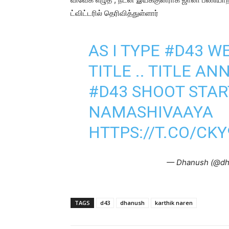
ட்விட்டரில் தெரிவித்துள்ளார்
AS I TYPE
#D43
WE
TITLE .. TITLE 
#D43
SHOOT START
NAMASHIVAAYA
HTTPS://T.CO/CK
— Dhanush (@dh
TAGS
d43
dhanush
karthik naren