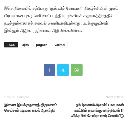
இந்த நிலையில் தற்போது ‘குக் வித் கோமாளி’ நிகழ்ச்சியின் மூலம்
பிரபலமான புகழ் ‘வலிமை’ படத்தில் முக்கியக் கதாபாத்திரத்தில்
நடித்துள்ளதாகத் தகவல் வெளியாகியுள்ளது. படக்குழுவினர்
இன்னும் அதிகாரபூர்வமாக அறிவிக்கவில்லை.
TAGS
ajith
pugazh
valimai
Previous article
Next article
இணை இயக்குநரைத் திருமணம்
நம்பர்களால் அசால்ட்டாக மாஸ்
செய்தார் நடிகை கயல் ஆனந்தி
காட்டும் கணக்கு வாத்தியார் !!
விக்ரமின் கோப்ரா டீசர் வெளியீடு