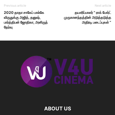
Previous article
Next article
2020 தாதா சாகேப் பால்கே
தயாரிப்பாளர் ” ராக் போர்ட்
விருதுக்கு அஜித், தனுஷ்,
முருகானந்தத்தின் அடுத்தடுத்த
பார்த்திபன் ஜோதிகா, அனிருத்
அதிரடி படைப்புகள் “
தேர்வு
ABOUT US