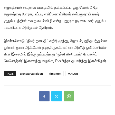
சமூகத்தால் தவறான பாதையில் தள்ளப்பட்ட ஒரு பெண் அதே
சமூகத்தை போராடி எப்படி எதிர்கொள்கிறார் என்பதுதான் மலர்
குறும்படத்தின் கதை.கயல்விழி என்ற புதுமுக நடிகை மலர் குறும்பட
நாயகியாக அறிமுகம் ஆகிறார்.
இவர்களோடு “திடீர் தளபதி” சதீஷ் முத்து, ஜோயல், ஹிதயத்துல்லா ,
ஒற்றன் துரை ஆகியோர் நடித்திருக்கிறார்கள்.அனீஷ் ஒளிப்பதிவில்
விசு இசையில் இக்குறும்படத்தை ‘ருச்சி சினிமாஸ்’ & ‘பாஸ்ட்
மெஸெஞ்சர்’ இணைந்து வழங்க, P.சுமித்ரா தயாரித்து இருக்கிறார்.
TAGS
aishwarya rajesh
first look
MALAR