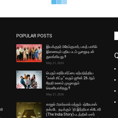
POPULAR POSTS
இயக்குநர் பிரேம்குமார், பகத் பாசில்
இணையும் புதிய படம் பூஜையுடன்
Q
துவங்கியது !!
May 21, 2026
பெரும் எதிர்பார்ப்பை ஏற்படுத்திய
“கான் சிட்டி” வரும் ஜூன் 26 ஆம்
தேதி உலகம் முழுவதும்
வெளியாகிறது !!
May 21, 2026
காஜல் அகர்வால் மற்றும் ஷ்ரேயாஸ்
ரி
தல்படே நடிக்கும் ‘தி இந்தியா ஸ்டோரி
(The India Story) படத்தின் டீசர்