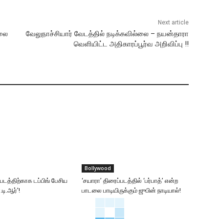
Next article
்லை
வேலுநாச்சியார் வேடத்தில் நடிக்கவில்லை – நயன்தாரா
வெளியிட்ட அதிகாரப்பூர்வ அறிவிப்பு !!
Bollywood
்படத்திற்காக டப்பிங் பேசிய
‘சயாரா’ திரைப்படத்தில் ‘பர்பாத்’ என்ற
டி.ஆர்’!
பாடலை பாடியிருக்கும் ஜுபின் நாடியால்!