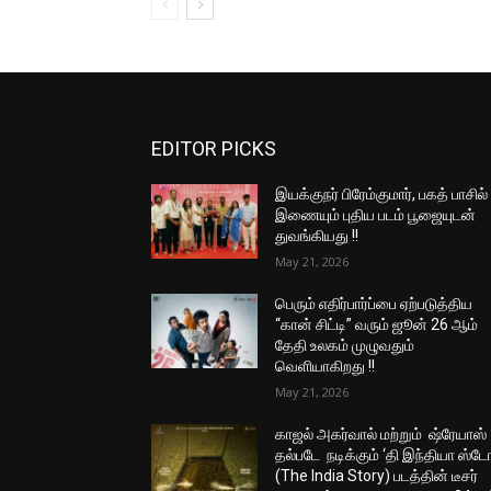
EDITOR PICKS
இயக்குநர் பிரேம்குமார், பகத் பாசில்
இணையும் புதிய படம் பூஜையுடன்
துவங்கியது !!
May 21, 2026
பெரும் எதிர்பார்ப்பை ஏற்படுத்திய
“கான் சிட்டி” வரும் ஜூன் 26 ஆம்
தேதி உலகம் முழுவதும்
வெளியாகிறது !!
May 21, 2026
காஜல் அகர்வால் மற்றும் ஷ்ரேயாஸ்
தல்படே நடிக்கும் ‘தி இந்தியா ஸ்டோ
(The India Story) படத்தின் டீசர்