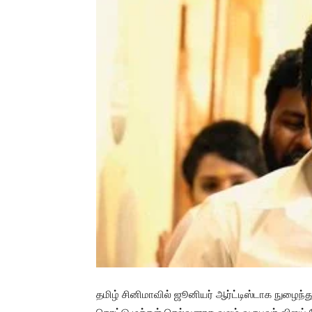
தமிழ் சினிமாவில் ஜூனியர் ஆர்ட்டிஸ்டாக நுழைந்