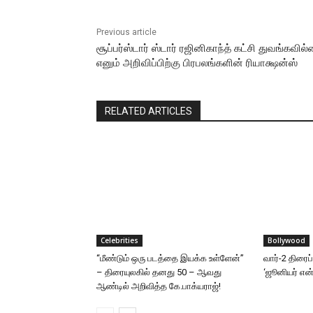
Previous article
சூப்பர்ஸ்டார் ஸ்டார் ரஜினிகாந்த் கட்சி துவங்கவில
எனும் அறிவிப்பிற்கு பிரபலங்களின் ரியாக்ஷன்ஸ்
RELATED ARTICLES
Celebrities
Bollywood
“மீண்டும் ஒரு படத்தை இயக்க உள்ளேன்”
வார்-2 திரைப
– திரையுலகில் தனது 50 – ஆவது
‘ஜூனியர் என்.
ஆண்டில் அறிவித்த கே.பாக்யராஜ்!