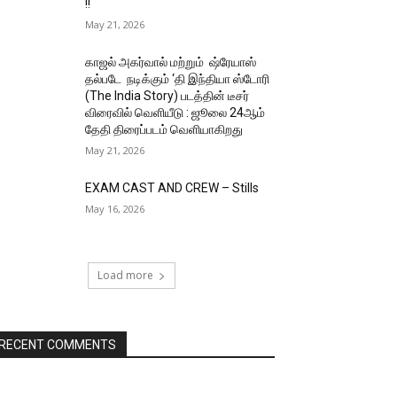
!!
May 21, 2026
காஜல் அகர்வால் மற்றும் ஷ்ரேயாஸ்
தல்படே நடிக்கும் ‘தி இந்தியா ஸ்டோரி
(The India Story) படத்தின் டீசர்
விரைவில் வெளியீடு : ஜூலை 24ஆம்
தேதி திரைப்படம் வெளியாகிறது
May 21, 2026
EXAM CAST AND CREW – Stills
May 16, 2026
Load more
RECENT COMMENTS