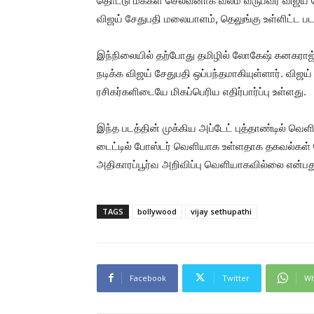
தொட்டு மக்கள் செல்வனாக வலம் வருபவர் விஜய் சேத
விஜய் சேதுபதி மலையாளம், தெலுங்கு உள்ளிட்ட படங
இந்நிலையில் தற்போது தமிழில் லோகேஷ் கனகராஜ் 
நடிக்க விஜய் சேதுபதி ஒப்பந்தமாகியுள்ளார். விஜய
ரசிகர்களிடையே மிகப்பெரிய எதிர்பார்ப்பு உள்ளது.
இந்த படத்தின் முக்கிய அப்டேட் புத்தாண்டில் வெ
டைட்டில் போஸ்டர் வெளியாக உள்ளதாக தகவல்கள் 
அதிகாரப்பூர்வ அறிவிப்பு வெளியாகவில்லை என்பது 
TAGS
bollywood
vijay sethupathi
Facebook
Twitter
Wh