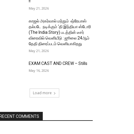
!!
May 21, 2026
காஜல் அகர்வால் மற்றும் ஷ்ரேயாஸ்
தல்படே நடிக்கும் ‘தி இந்தியா ஸ்டோரி
(The India Story) படத்தின் டீசர்
விரைவில் வெளியீடு : ஜூலை 24ஆம்
தேதி திரைப்படம் வெளியாகிறது
May 21, 2026
EXAM CAST AND CREW – Stills
May 16, 2026
Load more
RECENT COMMENTS