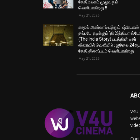
தேதி உலகம் முழுவதும்
வெளியாகிறது !!
May 21, 2026
காஜல் அகர்வால் மற்றும் ஷ்ரேயாஸ்
தல்படே நடிக்கும் ‘தி இந்தியா ஸ்டோ
(The India Story) படத்தின் டீசர்
விரைவில் வெளியீடு : ஜூலை 24ஆம
தேதி திரைப்படம் வெளியாகிறது
May 21, 2026
AB
V4U 
webs
vide
Cont