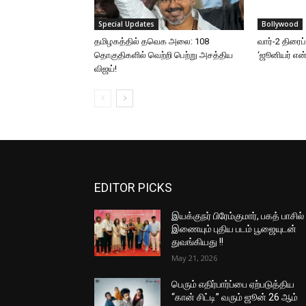
Special Updates
Bollywood
தமிழகத்தில் தவெக அலை: 108
வார்-2 திரைப
தொகுதிகளில் வெற்றி பெற்று அசத்திய
‘ஜூனியர் என்.
விஜய்!
EDITOR PICKS
இயக்குநர் பிரேம்குமார், பகத் பாசில்
இணையும் புதிய படம் பூஜையுடன்
துவங்கியது !!
May 21, 2026
பெரும் எதிர்பார்ப்பை ஏற்படுத்திய
“கான் சிட்டி” வரும் ஜூன் 26 ஆம்