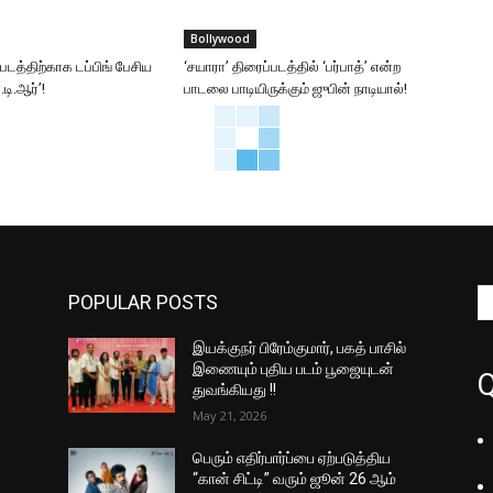
Bollywood
்படத்திற்காக டப்பிங் பேசிய
‘சயாரா’ திரைப்படத்தில் ‘பர்பாத்’ என்ற
டி.ஆர்’!
பாடலை பாடியிருக்கும் ஜுபின் நாடியால்!
POPULAR POSTS
இயக்குநர் பிரேம்குமார், பகத் பாசில்
இணையும் புதிய படம் பூஜையுடன்
Q
துவங்கியது !!
May 21, 2026
பெரும் எதிர்பார்ப்பை ஏற்படுத்திய
“கான் சிட்டி” வரும் ஜூன் 26 ஆம்