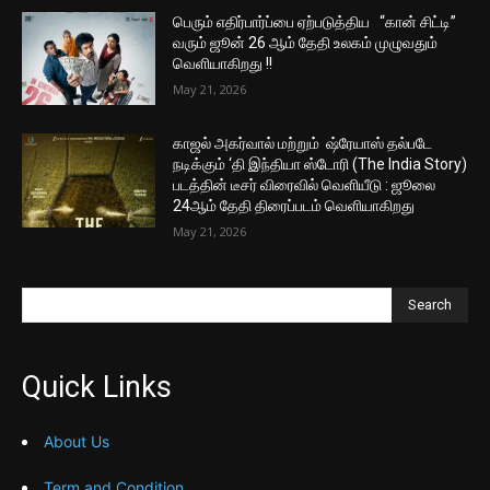
பெரும் எதிர்பார்ப்பை ஏற்படுத்திய “கான் சிட்டி”
வரும் ஜூன் 26 ஆம் தேதி உலகம் முழுவதும்
வெளியாகிறது !!
May 21, 2026
காஜல் அகர்வால் மற்றும் ஷ்ரேயாஸ் தல்படே
நடிக்கும் ‘தி இந்தியா ஸ்டோரி (The India Story)
படத்தின் டீசர் விரைவில் வெளியீடு : ஜூலை
24ஆம் தேதி திரைப்படம் வெளியாகிறது
May 21, 2026
Search
Quick Links
About Us
Term and Condition