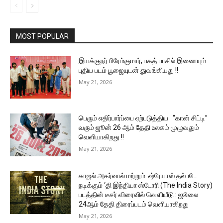
MOST POPULAR
இயக்குநர் பிரேம்குமார், பகத் பாசில் இணையும்
புதிய படம் பூஜையுடன் துவங்கியது !!
May 21, 2026
பெரும் எதிர்பார்ப்பை ஏற்படுத்திய “கான் சிட்டி”
வரும் ஜூன் 26 ஆம் தேதி உலகம் முழுவதும்
வெளியாகிறது !!
May 21, 2026
காஜல் அகர்வால் மற்றும் ஷ்ரேயாஸ் தல்படே
நடிக்கும் ‘தி இந்தியா ஸ்டோரி (The India Story)
படத்தின் டீசர் விரைவில் வெளியீடு : ஜூலை
24ஆம் தேதி திரைப்படம் வெளியாகிறது
May 21, 2026