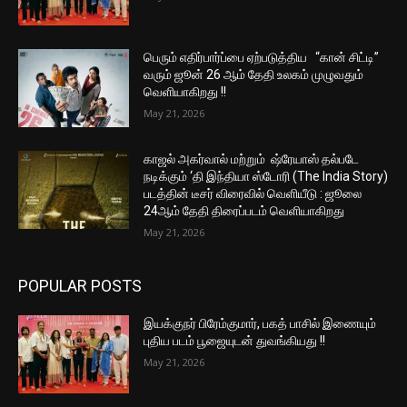
பெரும் எதிர்பார்ப்பை ஏற்படுத்திய “கான் சிட்டி”
வரும் ஜூன் 26 ஆம் தேதி உலகம் முழுவதும்
வெளியாகிறது !!
May 21, 2026
காஜல் அகர்வால் மற்றும் ஷ்ரேயாஸ் தல்படே
நடிக்கும் ‘தி இந்தியா ஸ்டோரி (The India Story)
படத்தின் டீசர் விரைவில் வெளியீடு : ஜூலை
24ஆம் தேதி திரைப்படம் வெளியாகிறது
May 21, 2026
POPULAR POSTS
இயக்குநர் பிரேம்குமார், பகத் பாசில் இணையும்
புதிய படம் பூஜையுடன் துவங்கியது !!
May 21, 2026