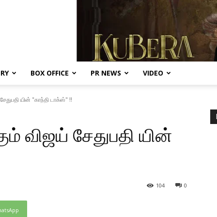
ERY
BOX OFFICE
PR NEWS
VIDEO
சேதுபதி யின் "காந்தி டாக்ஸ்" !!
ும் விஜய் சேதுபதி யின்
104
0
atsApp