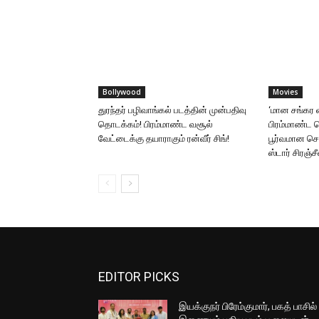
Bollywood
Movies
துரந்தர் பழிவாங்கல் படத்தின் முன்பதிவு
‘மான சங்கர வ
தொடக்கம்! பிரம்மாண்ட வசூல்
பிரம்மாண்ட வெ
வேட்டைக்கு தயாராகும் ரன்வீர் சிங்!
பூர்வமான செ
ஸ்டார் சிரஞ்சீ
EDITOR PICKS
இயக்குநர் பிரேம்குமார், பகத் பாசில்