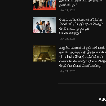
இணையும் புதிய படம் பூஜையுடன்
துவங்கியது !!
May 21, 2026
பெரும் எதிர்பார்ப்பை ஏற்படுத்திய
“கான் சிட்டி” வரும் ஜூன் 26 ஆம்
தேதி உலகம் முழுவதும்
வெளியாகிறது !!
May 21, 2026
காஜல் அகர்வால் மற்றும் ஷ்ரேயாஸ்
தல்படே நடிக்கும் ‘தி இந்தியா ஸ்டோ
(The India Story) படத்தின் டீசர்
விரைவில் வெளியீடு : ஜூலை 24ஆம
தேதி திரைப்படம் வெளியாகிறது
May 21, 2026
AB