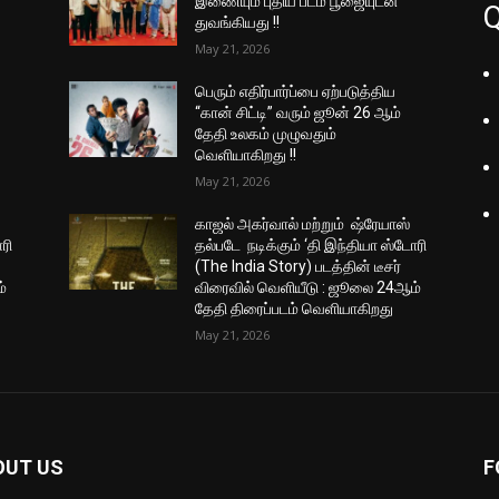
இணையும் புதிய படம் பூஜையுடன்
Q
துவங்கியது !!
May 21, 2026
பெரும் எதிர்பார்ப்பை ஏற்படுத்திய
“கான் சிட்டி” வரும் ஜூன் 26 ஆம்
தேதி உலகம் முழுவதும்
வெளியாகிறது !!
May 21, 2026
காஜல் அகர்வால் மற்றும் ஷ்ரேயாஸ்
ரி
தல்படே நடிக்கும் ‘தி இந்தியா ஸ்டோரி
(The India Story) படத்தின் டீசர்
்
விரைவில் வெளியீடு : ஜூலை 24ஆம்
தேதி திரைப்படம் வெளியாகிறது
May 21, 2026
OUT US
F