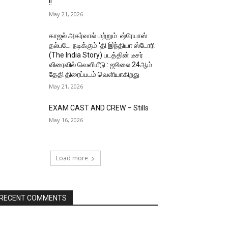
!!
May 21, 2026
காஜல் அகர்வால் மற்றும் ஷ்ரேயாஸ்
தல்படே நடிக்கும் ‘தி இந்தியா ஸ்டோரி
(The India Story) படத்தின் டீசர்
விரைவில் வெளியீடு : ஜூலை 24ஆம்
தேதி திரைப்படம் வெளியாகிறது
May 21, 2026
EXAM CAST AND CREW – Stills
May 16, 2026
Load more
RECENT COMMENTS