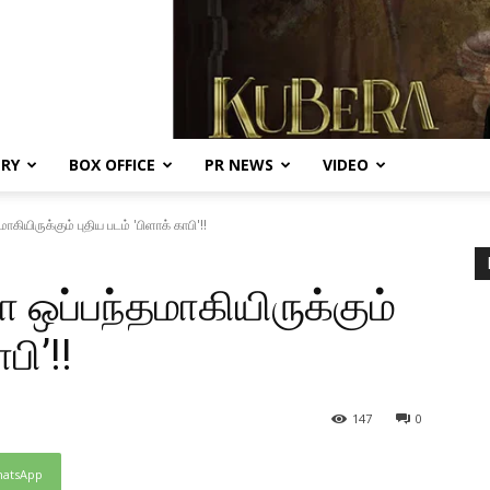
ERY
BOX OFFICE
PR NEWS
VIDEO
ாகியிருக்கும் புதிய படம் 'பிளாக் காபி'!!
யா ஒப்பந்தமாகியிருக்கும்
பி’!!
147
0
atsApp