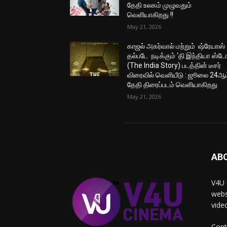
தேதி உலகம் முழுவதும்
வெளியாகிறது !!
May 21, 2026
காஜல் அகர்வால் மற்றும் ஷ்ரேயாஸ்
தல்படே நடிக்கும் ‘தி இந்தியா ஸ்டோ
(The India Story) படத்தின் டீசர்
விரைவில் வெளியீடு : ஜூலை 24ஆம
தேதி திரைப்படம் வெளியாகிறது
May 21, 2026
AB
V4U 
webs
vide
Cont