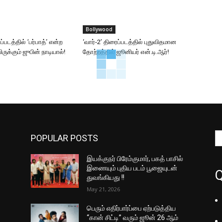
Bollywood
்படத்தில் ‘பர்பாத்’ என்ற
‘வார்-2’ திரைப்படத்தில் புதுவிதமான
ுக்கும் ஜுபின் நாடியால்!
தோற்றத்தில் ஜூனியர் என்.டி.ஆர்!
POPULAR POSTS
இயக்குநர் பிரேம்குமார், பகத் பாசில்
இணையும் புதிய படம் பூஜையுடன்
Q
துவங்கியது !!
May 21, 2026
பெரும் எதிர்பார்ப்பை ஏற்படுத்திய
“கான் சிட்டி” வரும் ஜூன் 26 ஆம்