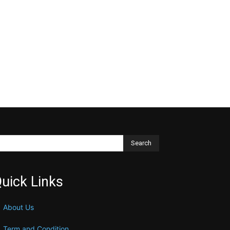
Search
uick Links
About Us
Term and Condition