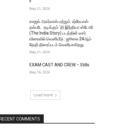
!!
May 21, 2026
காஜல் அகர்வால் மற்றும் ஷ்ரேயாஸ்
தல்படே நடிக்கும் ‘தி இந்தியா ஸ்டோரி
(The India Story) படத்தின் டீசர்
விரைவில் வெளியீடு : ஜூலை 24ஆம்
தேதி திரைப்படம் வெளியாகிறது
May 21, 2026
EXAM CAST AND CREW – Stills
May 16, 2026
Load more
RECENT COMMENTS