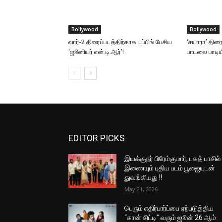
Bollywood
Bollywood
வார்-2 திரைப்படத்திற்காக டப்பிங் பேசிய
‘சயாரா’ திரைப
‘ஜூனியர் என்.டி.ஆர்’!
பாடலை பாடியிர
EDITOR PICKS
இயக்குநர் பிரேம்குமார், பகத் பாசில்
இணையும் புதிய படம் பூஜையுடன்
துவங்கியது !!
May 21, 2026
பெரும் எதிர்பார்ப்பை ஏற்படுத்திய
“கான் சிட்டி” வரும் ஜூன் 26 ஆம்