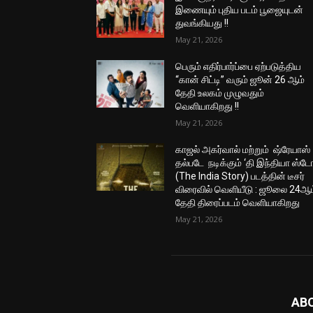
இணையும் புதிய படம் பூஜையுடன்
துவங்கியது !!
May 21, 2026
பெரும் எதிர்பார்ப்பை ஏற்படுத்திய
“கான் சிட்டி” வரும் ஜூன் 26 ஆம்
தேதி உலகம் முழுவதும்
வெளியாகிறது !!
May 21, 2026
காஜல் அகர்வால் மற்றும் ஷ்ரேயாஸ்
தல்படே நடிக்கும் ‘தி இந்தியா ஸ்டோ
(The India Story) படத்தின் டீசர்
விரைவில் வெளியீடு : ஜூலை 24ஆம
தேதி திரைப்படம் வெளியாகிறது
May 21, 2026
AB