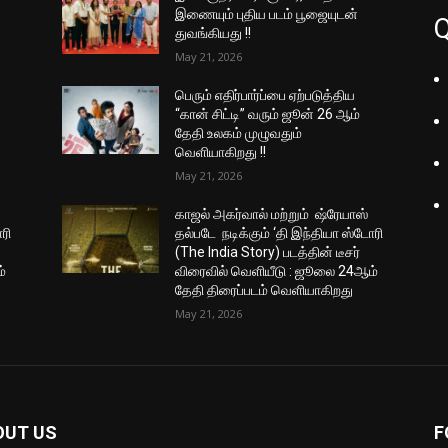
இணையும் புதிய படம் பூஜையுடன்
Q
துவங்கியது !!
May 21, 2026
பெரும் எதிர்பார்ப்பை ஏற்படுத்திய
“கான் சிட்டி” வரும் ஜூன் 26 ஆம்
தேதி உலகம் முழுவதும்
வெளியாகிறது !!
May 21, 2026
காஜல் அகர்வால் மற்றும் ஷ்ரேயாஸ்
ரி
தல்படே நடிக்கும் ‘தி இந்தியா ஸ்டோரி
(The India Story) படத்தின் டீசர்
்
விரைவில் வெளியீடு : ஜூலை 24ஆம்
தேதி திரைப்படம் வெளியாகிறது
May 21, 2026
OUT US
F