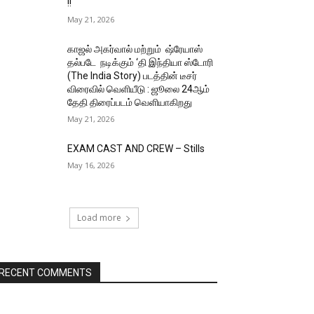
!!
May 21, 2026
காஜல் அகர்வால் மற்றும் ஷ்ரேயாஸ்
தல்படே நடிக்கும் ‘தி இந்தியா ஸ்டோரி
(The India Story) படத்தின் டீசர்
விரைவில் வெளியீடு : ஜூலை 24ஆம்
தேதி திரைப்படம் வெளியாகிறது
May 21, 2026
EXAM CAST AND CREW – Stills
May 16, 2026
Load more
RECENT COMMENTS