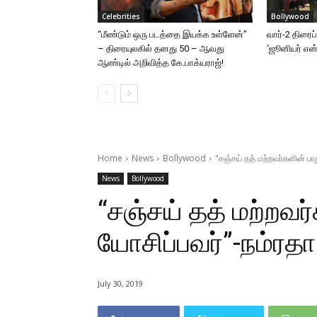
Celebrities
Bollywood
“மீண்டும் ஒரு படத்தை இயக்க உள்ளேன்”
வார்-2 திரைப
– திரையுலகில் தனது 50 – ஆவது
‘ஜூனியர் என்.
ஆண்டில் அறிவித்த கே.பாக்யராஜ்!