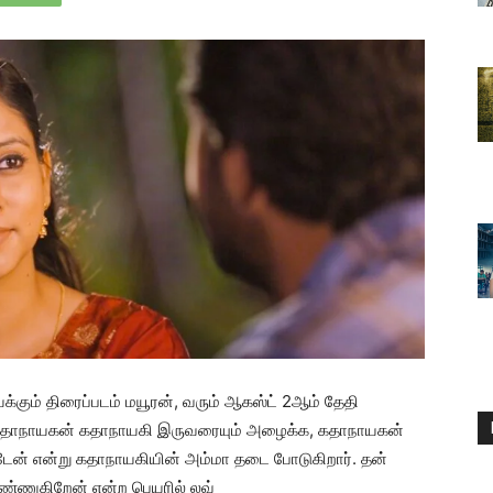
க்கும் திரைப்படம் மயூரன், வரும் ஆகஸ்ட் 2ஆம் தேதி
ு கதாநாயகன் கதாநாயகி இருவரையும் அழைக்க, கதாநாயகன்
ேன் என்று கதாநாயகியின் அம்மா தடை போடுகிறார். தன்
ண்ணுகிறேன் என்ற பெயரில் லவ்