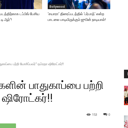
Bollywood
்படத்திற்காக டப்பிங் பேசிய
‘சயாரா’ திரைப்படத்தில் ‘பர்பாத்’ என்ற
டி.ஆர்’!
பாடலை பாடியிருக்கும் ஜுபின் நாடியால்!