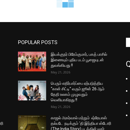
POPULAR POSTS
இயக்குநர் பிரேம்குமார், பகத் பாசில்
இணையும் புதிய படம் பூஜையுடன்
Q
துவங்கியது !!
May 21, 2026
பெரும் எதிர்பார்ப்பை ஏற்படுத்திய
“கான் சிட்டி” வரும் ஜூன் 26 ஆம்
தேதி உலகம் முழுவதும்
வெளியாகிறது !!
May 21, 2026
காஜல் அகர்வால் மற்றும் ஷ்ரேயாஸ்
ரி
தல்படே நடிக்கும் ‘தி இந்தியா ஸ்டோரி
(The India Story) படத்தின் டீசர்