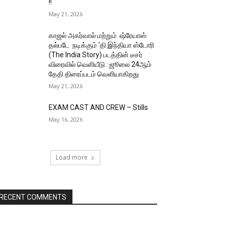
!!
May 21, 2026
காஜல் அகர்வால் மற்றும் ஷ்ரேயாஸ்
தல்படே நடிக்கும் ‘தி இந்தியா ஸ்டோரி
(The India Story) படத்தின் டீசர்
விரைவில் வெளியீடு : ஜூலை 24ஆம்
தேதி திரைப்படம் வெளியாகிறது
May 21, 2026
EXAM CAST AND CREW – Stills
May 16, 2026
Load more
RECENT COMMENTS