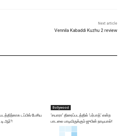
Next article
Vennila Kabaddi Kuzhu 2 review
Bollywood
்படத்திற்காக டப்பிங் பேசிய
‘சயாரா’ திரைப்படத்தில் ‘பர்பாத்’ என்ற
டி.ஆர்’!
பாடலை பாடியிருக்கும் ஜுபின் நாடியால்!