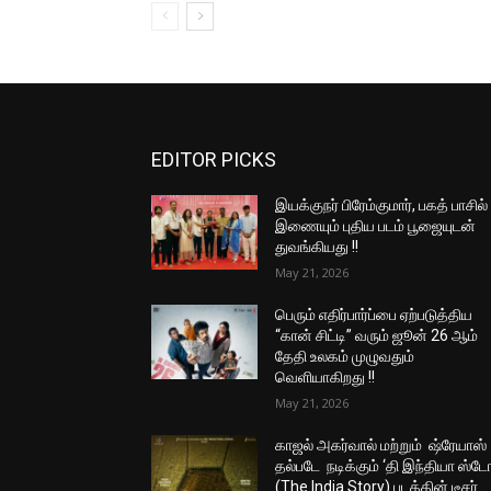
EDITOR PICKS
இயக்குநர் பிரேம்குமார், பகத் பாசில்
இணையும் புதிய படம் பூஜையுடன்
துவங்கியது !!
May 21, 2026
பெரும் எதிர்பார்ப்பை ஏற்படுத்திய
“கான் சிட்டி” வரும் ஜூன் 26 ஆம்
தேதி உலகம் முழுவதும்
வெளியாகிறது !!
May 21, 2026
காஜல் அகர்வால் மற்றும் ஷ்ரேயாஸ்
தல்படே நடிக்கும் ‘தி இந்தியா ஸ்டோ
(The India Story) படத்தின் டீசர்