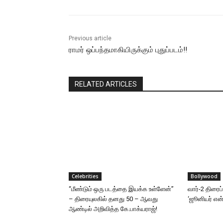
Previous article
ராமர் ஒப்பந்தமாகியிருக்கும் புதுப்படம்!!
RELATED ARTICLES
Celebrities
Bollywood
“மீண்டும் ஒரு படத்தை இயக்க உள்ளேன்”
வார்-2 திரைப
– திரையுலகில் தனது 50 – ஆவது
‘ஜூனியர் என்.
ஆண்டில் அறிவித்த கே.பாக்யராஜ்!