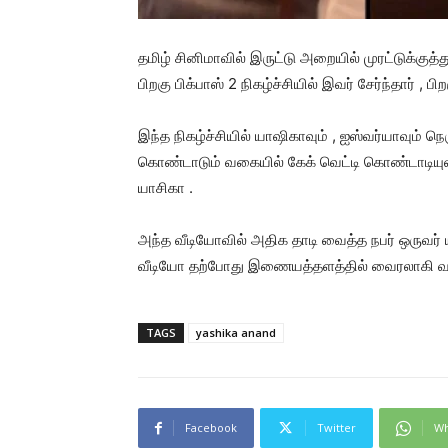
தமிழ் சினிமாவில் இருட்டு அறையில் முரட்டுக்குத
பிறகு பிக்பாஸ் 2 நிகழ்ச்சியில் இவர் சேர்ந்தார் ,
இந்த நிகழ்ச்சியில் யாஷிகாவும் , ஐஸ்வர்யாவும்
கொண்டாடும் வகையில் கேக் வெட்டி கொண்டாடியுள்
யாசிகா .
அந்த வீடியோவில் அதிக தாடி வைத்த நபர் ஒருவர் யா
வீடியோ தற்போது இணையத்தளத்தில் வைரலாகி வர
TAGS
yashika anand
Facebook
Twitter
Wh