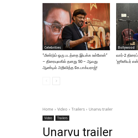
Celebrities
Bollywood
“மீண்டும் ஒரு படத்தை இயக்க உள்ளேன்”
வார்-2 திரைப
– திரையுலகில் தனது 50 – ஆவது
‘ஜூனியர் என்.
ஆண்டில் அறிவித்த கே.பாக்யராஜ்!