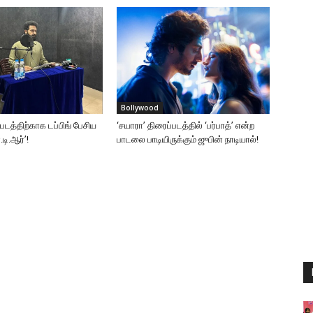
Bollywood
்படத்திற்காக டப்பிங் பேசிய
‘சயாரா’ திரைப்படத்தில் ‘பர்பாத்’ என்ற
டி.ஆர்’!
பாடலை பாடியிருக்கும் ஜுபின் நாடியால்!