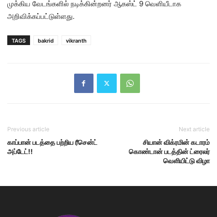
முக்கிய வேடங்களில் நடிக்கின்றனர் ஆகஸ்ட் 9 வெளியீடாக
அறிவிக்கப்பட்டுள்ளது.
TAGS
bakrid
vikranth
Previous article
Next article
காப்பான் படத்தை பற்றிய ரீசென்ட்
சியான் விக்ரமின் கடாரம்
அப்டேட்!!
கொண்டான் படத்தின் ட்ரைலர்
வெளியிட்டு விழா