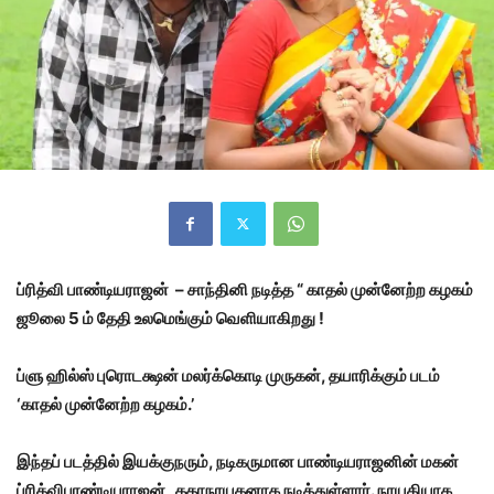
ப்ரித்வி பாண்டியராஜன்
– சாந்தினி நடித்த “ காதல் முன்னேற்ற கழகம்
ஜூலை 5 ம் தேதி உலமெங்கும் வெளியாகிறது !
ப்ளு ஹில்ஸ் புரொடக்ஷன் மலர்க்கொடி முருகன்
, தயாரிக்கும் படம்
‘காதல் முன்னேற்ற கழகம்.’
இந்தப் படத்தில் இயக்குநரும்
, நடிகருமான பாண்டியராஜனின் மகன்
ப்ரித்விபாண்டியராஜன் கதாநாயகனாக நடித்துள்ளார். நாயகியாக