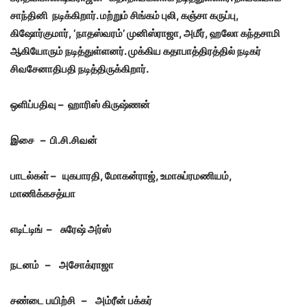
சாந்தினி நடிக்கிறார். மற்றும் சிங்கம் புலி, கஞ்சா கருப்பு,
கிஷோர்குமார், ‘நாதஸ்வரம்’ முனிஸ்ராஜா, அமீர், ஹலோ கந்தசாமி
ஆகியோரும் நடித்துள்ளனர். முக்கிய கதாபாத்திரத்தில் நடிகர்
சிவசேனாதிபதி நடித்திருக்கிறார்.
ஒளிப்பதிவு – ஹாரிஸ்
கிருஷ்ணன்
இசை – பி.சி.சிவன்
பாடல்கள் – யுகபாரதி, மோகன்ராஜ், உமாசுப்ரமணியம்,
மாணிக்கசத்யா
எடிட்டிங் – சுரேஷ் அர்ஸ்
நடனம் – அசோக்ராஜா
சண்டை பயிற்சி – அம்ரீன் பக்கர்