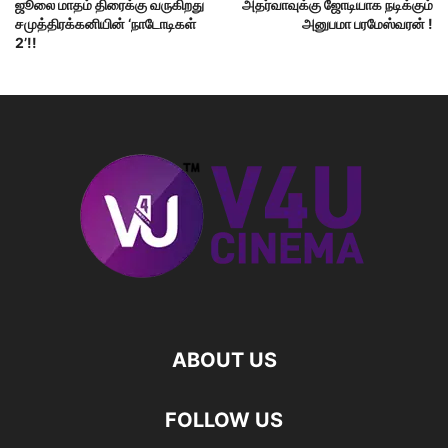
ஜூலை மாதம் திரைக்கு வருகிறது
அதர்வாவுக்கு ஜோடியாக நடிக்கும்
சமுத்திரக்கனியின் ‘நாடோடிகள்
அனுபமா பரமேஸ்வரன் !
2’!!
ABOUT US
FOLLOW US