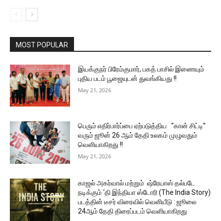
MOST POPULAR
இயக்குநர் பிரேம்குமார், பகத் பாசில் இணையும்
புதிய படம் பூஜையுடன் துவங்கியது !!
May 21, 2026
பெரும் எதிர்பார்ப்பை ஏற்படுத்திய “கான் சிட்டி”
வரும் ஜூன் 26 ஆம் தேதி உலகம் முழுவதும்
வெளியாகிறது !!
May 21, 2026
காஜல் அகர்வால் மற்றும் ஷ்ரேயாஸ் தல்படே
நடிக்கும் ‘தி இந்தியா ஸ்டோரி (The India Story)
படத்தின் டீசர் விரைவில் வெளியீடு : ஜூலை
24ஆம் தேதி திரைப்படம் வெளியாகிறது