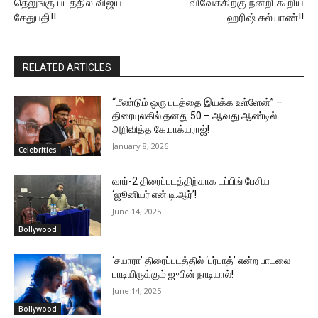
தெலுங்கு படத்தில் விஜய்
விவேக்கிற்கு நன்றி கூறிய
சேதுபதி!!
ஹரிஷ் கல்யாண்!!
RELATED ARTICLES
“மீண்டும் ஒரு படத்தை இயக்க உள்ளேன்” –
திரையுலகில் தனது 50 – ஆவது ஆண்டில்
அறிவித்த கே.பாக்யராஜ்!
January 8, 2026
Celebrities
வார்-2 திரைப்படத்திற்காக டப்பிங் பேசிய
‘ஜூனியர் என்.டி.ஆர்’!
June 14, 2025
Bollywood
‘சயாரா’ திரைப்படத்தில் ‘பர்பாத்’ என்ற பாடலை
பாடியிருக்கும் ஜுபின் நாடியால்!
June 14, 2025
Bollywood