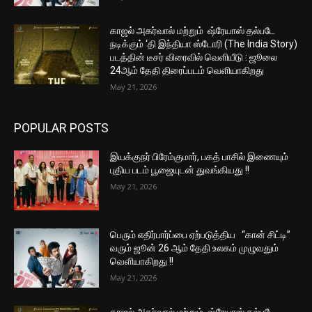
காஜல் அகர்வால் மற்றும் ஷ்ரேயாஸ் தல்படே
நடிக்கும் ‘தி இந்தியா ஸ்டோரி (The India Story)
படத்தின் டீசர் விரைவில் வெளியீடு : ஜூலை
24ஆம் தேதி திரைப்படம் வெளியாகிறது
May 21, 2026
POPULAR POSTS
இயக்குநர் பிரேம்குமார், பகத் பாசில் இணையும்
புதிய படம் பூஜையுடன் துவங்கியது !!
May 21, 2026
பெரும் எதிர்பார்ப்பை ஏற்படுத்திய “கான் சிட்டி”
வரும் ஜூன் 26 ஆம் தேதி உலகம் முழுவதும்
வெளியாகிறது !!
May 21, 2026