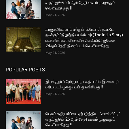
வரும் ஜூன் 26 ஆம் தேதி உலகம் முழுவதும்
வெளியாகிறது !!
May 21, 2026
காஜல் அகர்வால் மற்றும் ஷ்ரேயாஸ் தல்படே
நடிக்கும் ‘தி இந்தியா ஸ்டோரி (The India Story)
படத்தின் டீசர் விரைவில் வெளியீடு : ஜூலை
24ஆம் தேதி திரைப்படம் வெளியாகிறது
May 21, 2026
POPULAR POSTS
இயக்குநர் பிரேம்குமார், பகத் பாசில் இணையும்
புதிய படம் பூஜையுடன் துவங்கியது !!
May 21, 2026
பெரும் எதிர்பார்ப்பை ஏற்படுத்திய “கான் சிட்டி”
வரும் ஜூன் 26 ஆம் தேதி உலகம் முழுவதும்
வெளியாகிறது !!