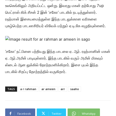
உலகெங்கிலும் அறியப்பட்ட ஒன்று. இவரது மகன் தற்போது 7up
மெட்ராஸ் கிக் சீசன் 2 இன் ‘சகோ’ பாடலில் நடடித்துள்ளார்.
ரஹ்மான் இசையமைத்துள்ள இந்த பாடலுக்கான வரிகளை
புகழ்பெற்ற பாடலாசிரியர் விவேக் மற்றும் ஏ.டி.கே எழுதியுள்ளனர்.
‘சகோ’ நட்பினை பற்றியது இந்த பாடலை ஏ. ஆர். ரஹ்மானின் மகன்
ஏ. ஆர்.அமீன் பாடியுள்ளார். இந்த பாடலில் வரும் அமீன் மிகவும்
ஸ்டைல் ஆன லுக்கில் தோற்றமளிக்கிறார். இசை புயல் இந்த
பாடலில் சிறப்பு தோற்றத்தில் வருகிறார்.
TAGS
a r rahman
ar ameen
arr
saaho
Facebook
Twitter
WhatsApp