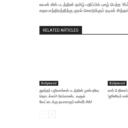
லயன் கிங் படத்தின் தமிழ் பதிப்பில் புகழ் பெற்ற ‘சிம
கதாபாத்திரத்திற்கு குரல் கொடுக்கும் நடிகர் சித்தார
RELATED ARTICLES
Bollywood
Bollywood
துரந்தர் பழிவாங்கல் படத்தின் முன்பதிவு
வார்-2 திரைப
தொடக்கம்! பிரம்மாண்ட வசூல்
‘ஜூனியர் என்.
வேட்டைக்கு தயாராகும் ரன்வீர் சிங்!