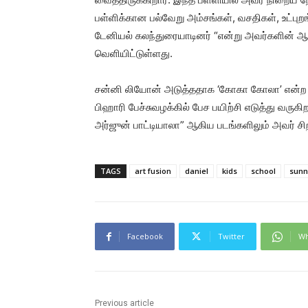
பள்ளிக்கான பல்வேறு அம்சங்கள், வசதிகள், உட்புற
டேனியல் கலந்துரையாடினர் “என்று அவர்களின் ஆ
வெளியிட்டுள்ளது.
சன்னி லியோன் அடுத்ததாக ‘கோகா கோலா’ என்ற திக
பிஹாரி பேச்சுவழக்கில் பேச பயிற்சி எடுத்து வருகி
அர்ஜுன் பாட்டியாலா” ஆகிய படங்களிலும் அவர் சிறப்
TAGS
art fusion
daniel
kids
school
sunn
Facebook
Twitter
Wh
Previous article