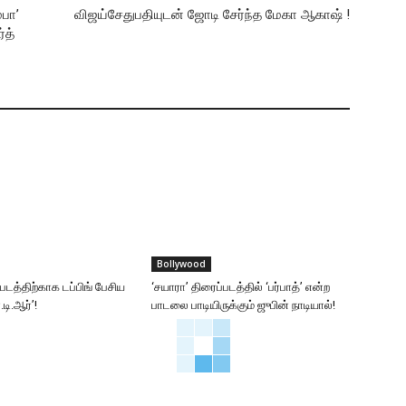
்பா’
விஜய்சேதுபதியுடன் ஜோடி சேர்ந்த மேகா ஆகாஷ் !
்த்
Bollywood
்படத்திற்காக டப்பிங் பேசிய
‘சயாரா’ திரைப்படத்தில் ‘பர்பாத்’ என்ற
டி.ஆர்’!
பாடலை பாடியிருக்கும் ஜுபின் நாடியால்!