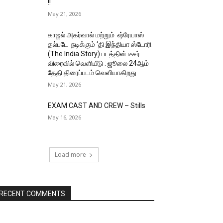
!!
May 21, 2026
காஜல் அகர்வால் மற்றும் ஷ்ரேயாஸ்
தல்படே நடிக்கும் ‘தி இந்தியா ஸ்டோரி
(The India Story) படத்தின் டீசர்
விரைவில் வெளியீடு : ஜூலை 24ஆம்
தேதி திரைப்படம் வெளியாகிறது
May 21, 2026
EXAM CAST AND CREW – Stills
May 16, 2026
Load more
RECENT COMMENTS