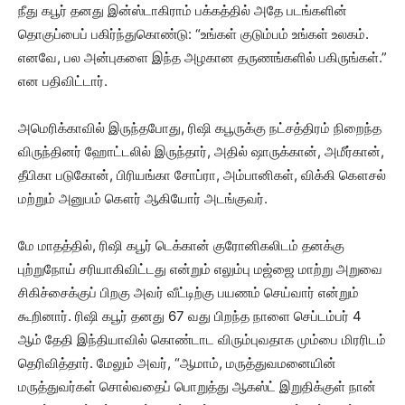
நீது கபூர் தனது இன்ஸ்டாகிராம் பக்கத்தில் அதே படங்களின்
தொகுப்பைப் பகிர்ந்துகொண்டு: “உங்கள் குடும்பம் உங்கள் உலகம்.
எனவே, பல அன்புகளை இந்த அழகான தருணங்களில் பகிருங்கள்.”
என பதிவிட்டார்.
அமெரிக்காவில் இருந்தபோது, ​​ரிஷி கபூருக்கு நட்சத்திரம் நிறைந்த
விருந்தினர் ஹோட்டலில் இருந்தார், அதில் ஷாருக்கான், அமீர்கான்,
தீபிகா படுகோன், பிரியங்கா சோப்ரா, அம்பானிகள், விக்கி கௌசல்
மற்றும் அனுபம் கௌர் ஆகியோர் அடங்குவர்.
மே மாதத்தில், ரிஷி கபூர் டெக்கான் குரோனிகலிடம் தனக்கு
புற்றுநோய் சரியாகிவிட்டது என்றும் எலும்பு மஜ்ஜை மாற்று அறுவை
சிகிச்சைக்குப் பிறகு அவர் வீட்டிற்கு பயணம் செய்வார் என்றும்
கூறினார். ரிஷி கபூர் தனது 67 வது பிறந்த நாளை செப்டம்பர் 4
ஆம் தேதி இந்தியாவில் கொண்டாட விரும்புவதாக மும்பை மிரரிடம்
தெரிவித்தார். மேலும் அவர், “ஆமாம், மருத்துவமனையின்
மருத்துவர்கள் சொல்வதைப் பொறுத்து ஆகஸ்ட் இறுதிக்குள் நான்