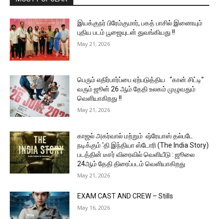
இயக்குநர் பிரேம்குமார், பகத் பாசில் இணையும்
புதிய படம் பூஜையுடன் துவங்கியது !!
May 21, 2026
பெரும் எதிர்பார்ப்பை ஏற்படுத்திய “கான் சிட்டி”
வரும் ஜூன் 26 ஆம் தேதி உலகம் முழுவதும்
வெளியாகிறது !!
May 21, 2026
காஜல் அகர்வால் மற்றும் ஷ்ரேயாஸ் தல்படே
நடிக்கும் ‘தி இந்தியா ஸ்டோரி (The India Story)
படத்தின் டீசர் விரைவில் வெளியீடு : ஜூலை
24ஆம் தேதி திரைப்படம் வெளியாகிறது
May 21, 2026
EXAM CAST AND CREW – Stills
May 16, 2026