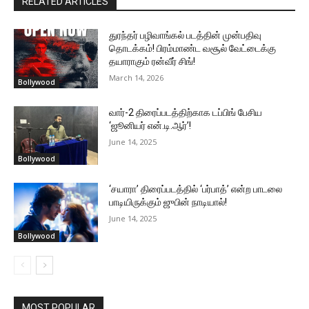
RELATED ARTICLES
துரந்தர் பழிவாங்கல் படத்தின் முன்பதிவு
தொடக்கம்! பிரம்மாண்ட வசூல் வேட்டைக்கு
தயாராகும் ரன்வீர் சிங்!
March 14, 2026
Bollywood
வார்-2 திரைப்படத்திற்காக டப்பிங் பேசிய
‘ஜூனியர் என்.டி.ஆர்’!
June 14, 2025
Bollywood
‘சயாரா’ திரைப்படத்தில் ‘பர்பாத்’ என்ற பாடலை
பாடியிருக்கும் ஜுபின் நாடியால்!
June 14, 2025
Bollywood
MOST POPULAR