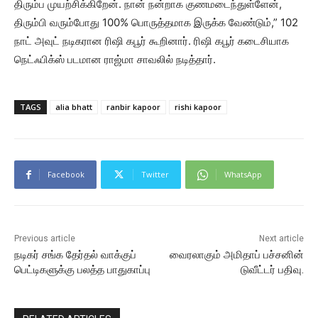
திரும்ப முயற்சிக்கிறேன். நான் நன்றாக குணமடைந்துள்ளேன்,
திரும்பி வரும்போது 100% பொருத்தமாக இருக்க வேண்டும்,” 102
நாட் அவுட் நடிகரான ரிஷி கபூர் கூறினார். ரிஷி கபூர் கடைசியாக
நெட்ஃபிக்ஸ் படமான ராஜ்மா சாவலில் நடித்தார்.
TAGS
alia bhatt
ranbir kapoor
rishi kapoor
Facebook
Twitter
WhatsApp
Previous article
Next article
நடிகர் சங்க தேர்தல் வாக்குப்
வைரலாகும் அமிதாப் பச்சனின்
பெட்டிகளுக்கு பலத்த பாதுகாப்பு
டுவீட்டர் பதிவு.