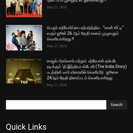
புதிய படம் பூஜையுடன் துவங்கியது !!
May 21, 2026
பெரும் எதிர்பார்ப்பை ஏற்படுத்திய “கான் சிட்டி”
வரும் ஜூன் 26 ஆம் தேதி உலகம் முழுவதும்
வெளியாகிறது !!
May 21, 2026
காஜல் அகர்வால் மற்றும் ஷ்ரேயாஸ் தல்படே
நடிக்கும் ‘தி இந்தியா ஸ்டோரி (The India Story)
படத்தின் டீசர் விரைவில் வெளியீடு : ஜூலை
24ஆம் தேதி திரைப்படம் வெளியாகிறது
May 21, 2026
Search
Quick Links