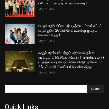
புதிய படம் பூஜையுடன் துவங்கியது !!
May 21, 2026
பெரும் எதிர்பார்ப்பை ஏற்படுத்திய “கான் சிட்டி”
வரும் ஜூன் 26 ஆம் தேதி உலகம் முழுவதும்
வெளியாகிறது !!
May 21, 2026
காஜல் அகர்வால் மற்றும் ஷ்ரேயாஸ் தல்படே
நடிக்கும் ‘தி இந்தியா ஸ்டோரி (The India Story)
படத்தின் டீசர் விரைவில் வெளியீடு : ஜூலை
24ஆம் தேதி திரைப்படம் வெளியாகிறது
May 21, 2026
Search
Quick Links