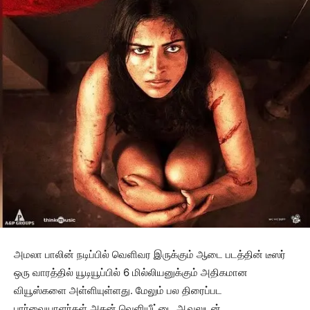
அமலா பாலின் நடிப்பில் வெளிவர இருக்கும் ஆடை படத்தின் டீஸர்
ஒரு வாரத்தில் யூடியூப்பில் 6 மில்லியனுக்கும் அதிகமான
வியூஸ்களை அள்ளியுள்ளது. மேலும் பல திரைப்பட
பார்வையாளர்கள் அதன் வெளியீட்டை ஆவலுடன்