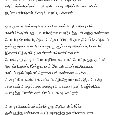
எதிர்பார்க்கிறார்கள். 1.36 நிமிட டீஸர், அதில் அமலாபாலின்
நடிப்பை ரசிகர்கள் மிகவும் பாராட்டியுள்ளனர்.
ஒரு முகவரி அல்லது தொலைபேசி எண் பெரிய திரையில்
காண்பிக்கும்போது, ​​ பல ரசிகர்களை ஆர்வத்துடன் அந்த எண்ணை
தொடர்பு கொள்வர், ஆனால் ‘ஆடை’யின் விஷயத்தில் இந்த ஆர்வம்
துன்புறுத்தலாக மாறியுள்ளது. யூடியூப் டீஸர் அதன் வீடியோவின்
இணைப்பிற்கு கீழே பல கிராஸ் கமெண்ட்களைக்
கொண்டிருந்தாலும், அமலா நிர்வாணமாகத் தெரிந்த ஒரு ஷாட்டில்
தோன்றியதால், இன்னும் பலர் இடைவிடாமல் வீடியோவில்
காட்டப்படும் ‘அம்மா’ தொலைபேசி எண்ணை அடிக்கடி
அழைக்கிறார்கள். பிக் எஃப்.எம். ஆர்.ஜே சரித்ரன், இது போன்று
ரசிகர்கள் அழைப்பதை வைத்து அவர்களை தன் நிகழ்ச்சியில்
அழைத்து பிராங்க் கால் செய்ய முடிவு செய்தார்.
அவரது பேஸ்புக் பக்கத்தில் ஒரு வீடியோவில் இந்த
துன்புறுத்துபவர்களை அவர் அழைத்து நகைச்சுவையான