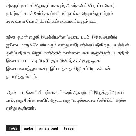
அழைப்புகளின் தொகுப்பாகவும், அவர்களில் பெரும்பாலோர்
தமிழ்நாட்டைச் சேர்ந்தவர்கள் மட்டுமல்ல, தெலுங்கு மற்றும்
மலையாள மொழி பேசும் பார்வையாளர்களும் கூட.
ரத்ன குமார் எழுதி இயக்கியுள்ள ‘ஆடை’ படம், இந்த ஆண்டு
ஜூலை மாதம் வெளியாகும் என்று எதிர்பார்க்கப்படுகிறது. படத்தின்
ஒளிப்பதிவை விஜய் கார்த்திக் கண்ணன் கையாளுகிறார். படத்தின்
இசையை பாடகர் பிரதீப் குமாரின் இசைக்குழு ஓர்கா
இசையமைத்துள்ளனர். இப்படத்தை விஜி சுப்பிரமணியன்
தயாரித்துள்ளார்.
ஆடை பட வெளியீட்டிற்காக மிகவும் ஆவலுடன் இருக்கும்அமலா
பால், ஒரு நேர்காணலில் ஆடை ஒரு “வழக்கமான ஸ்கிரிப்ட்” அல்ல
என்று கூறினார்.
TAGS
aadai
amala paul
teaser